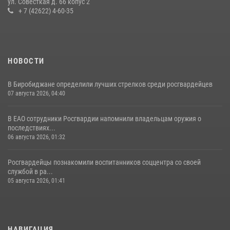
ул. Совесткая д. 66 копус 2
13 июля 2026, 02:04
3
+ 7 (42622) 4-60-35
НОВОСТИ
В Биробиджане определили лучших стрелков среди росгвардейцев
07 августа 2026, 04:40
В ЕАО сотрудники Росгвардии напомнили владельцам оружия о
последствиях...
06 августа 2026, 01:32
Росгвардейцы познакомили воспитанников соццентра со своей
службой в ра...
05 августа 2026, 01:41
НАВИГАЦИЯ