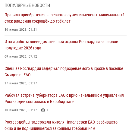
Российской Федерации
ПОПУЛЯРНЫЕ НОВОСТИ
01 августа 2026, 10:21
Правила приобретения нарезного оружия изменены: минимальный
стаж владения сокращён до трёх лет
В Росгвардии вспоминают российских воинов, погибших в Первой
мировой войне 1914-1918 годов
30 июля 2026, 01:21
01 августа 2026, 10:19
Итоги работы вневедомственной охраны Росгвардии за первое
полугодие 2026 года
Внесены изменения в правила проведения контрольного отстрела
гражданского оружия
09 июля 2026, 07:12
31 июля 2026, 01:48
Спецназ Росгвардии задержал подозреваемого в краже в поселке
Смидович ЕАО
Правила приобретения нарезного оружия изменены: минимальный
стаж владения сокращён до трёх лет
17 июля 2026, 01:17
30 июля 2026, 01:21
Рабочая встреча губернатора ЕАО с врио начальником управления
Росгвардии состоялась в Биробиджане
10 июля 2026, 01:17
1
Росгвардейцы задержали жителя Николаевки ЕАО, разбившего
окно и не подчинившегося законным требованиям