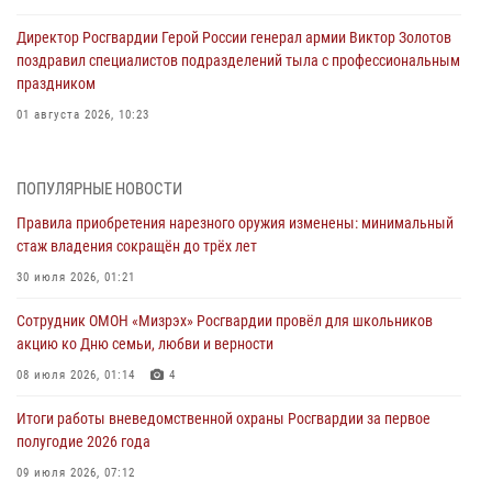
Директор Росгвардии Герой России генерал армии Виктор Золотов
поздравил специалистов подразделений тыла с профессиональным
праздником
01 августа 2026, 10:23
1 августа – День дежурной службы войск национальной гвардии
Российской Федерации
ПОПУЛЯРНЫЕ НОВОСТИ
01 августа 2026, 10:21
Правила приобретения нарезного оружия изменены: минимальный
стаж владения сокращён до трёх лет
В Росгвардии вспоминают российских воинов, погибших в Первой
мировой войне 1914-1918 годов
30 июля 2026, 01:21
01 августа 2026, 10:19
Сотрудник ОМОН «Мизрэх» Росгвардии провёл для школьников
акцию ко Дню семьи, любви и верности
Внесены изменения в правила проведения контрольного отстрела
гражданского оружия
08 июля 2026, 01:14
4
31 июля 2026, 01:48
Итоги работы вневедомственной охраны Росгвардии за первое
полугодие 2026 года
Правила приобретения нарезного оружия изменены: минимальный
стаж владения сокращён до трёх лет
09 июля 2026, 07:12