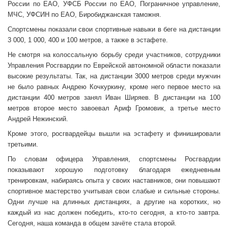
России по ЕАО, УФСБ России по ЕАО, Пограничное управление,
МЧС, УФСИН по ЕАО, Биробиджанская таможня.
Спортсмены показали свои спортивные навыки в беге на дистанции
3 000, 1 000, 400 и 100 метров, а также в эстафете.
Не смотря на колоссальную борьбу среди участников, сотрудники
Управления Росгвардии по Еврейской автономной области показали
высокие результаты. Так, на дистанции 3000 метров среди мужчин
не было равных Андрею Кочкуркину, кроме него первое место на
дистанции 400 метров занял Иван Ширяев. В дистанции на 100
метров второе место завоевал Ариф Громовик, а третье место
Андрей Нежинский.
Кроме этого, росгвардейцы вышли на эстафету и финишировали
третьими.
По словам офицера Управления, спортсмены Росгвардии
показывают хорошую подготовку благодаря ежедневным
тренировкам, набираясь опыта у своих наставников, они повышают
спортивное мастерство учитывая свои слабые и сильные стороны.
Одни лучше на длинных дистанциях, а другие на коротких, но
каждый из нас должен победить, кто-то сегодня, а кто-то завтра.
Сегодня, наша команда в общем зачёте стала второй.