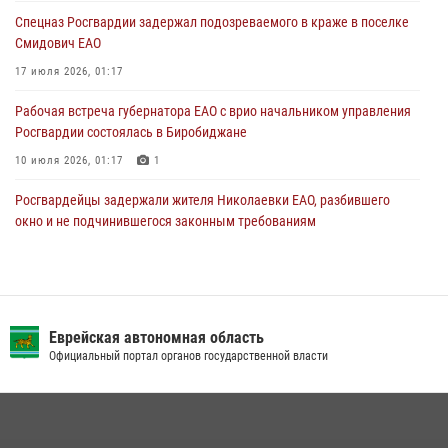
30 июля 2026, 01:21
Спецназ Росгвардии задержал подозреваемого в краже в поселке
Смидович ЕАО
17 июля 2026, 01:17
Рабочая встреча губернатора ЕАО с врио начальником управления
Росгвардии состоялась в Биробиджане
10 июля 2026, 01:17
1
Росгвардейцы задержали жителя Николаевки ЕАО, разбившего
окно и не подчинившегося законным требованиям
20 июля 2026, 02:06
Инспекторы Росгвардии ЕАО принимают оружие — с выплатой
вознаграждения либо для передачи подразделениям СВО
Еврейская автономная область
21 июля 2026, 04:18
Официальный портал органов государственной власти
Сотрудники СОБР «Харза» познакомили детей с работой спецназа в
рамках акции «Каникулы с Росгвардией»
23 июля 2026, 00:16
2