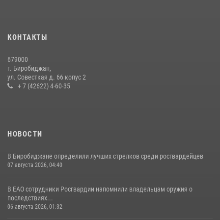
Команда из ЕАО - победитель чемпионата Восточного округа
Росгвардии по мини-футболу
15 июля 2026, 07:12
1
КОНТАКТЫ
Внесены изменения в правила проведения контрольного отстрела
679000
гражданского оружия
г. Биробиджан,
ул. Совесткая д. 66 копус 2
31 июля 2026, 01:48
+ 7 (42622) 4-60-35
НОВОСТИ
В Биробиджане определили лучших стрелков среди росгвардейцев
07 августа 2026, 04:40
В ЕАО сотрудники Росгвардии напомнили владельцам оружия о
последствиях...
06 августа 2026, 01:32