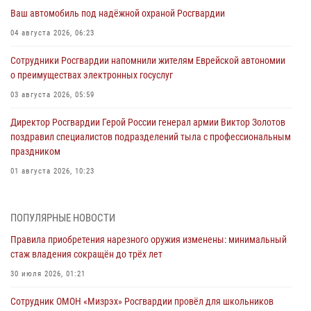
Ваш автомобиль под надёжной охраной Росгвардии
04 августа 2026, 06:23
Сотрудники Росгвардии напомнили жителям Еврейской автономии
о преимуществах электронных госуслуг
03 августа 2026, 05:59
Директор Росгвардии Герой России генерал армии Виктор Золотов
поздравил специалистов подразделений тыла с профессиональным
праздником
01 августа 2026, 10:23
1 августа – День дежурной службы войск национальной гвардии
Российской Федерации
ПОПУЛЯРНЫЕ НОВОСТИ
01 августа 2026, 10:21
Правила приобретения нарезного оружия изменены: минимальный
стаж владения сокращён до трёх лет
В Росгвардии вспоминают российских воинов, погибших в Первой
мировой войне 1914-1918 годов
30 июля 2026, 01:21
01 августа 2026, 10:19
Сотрудник ОМОН «Мизрэх» Росгвардии провёл для школьников