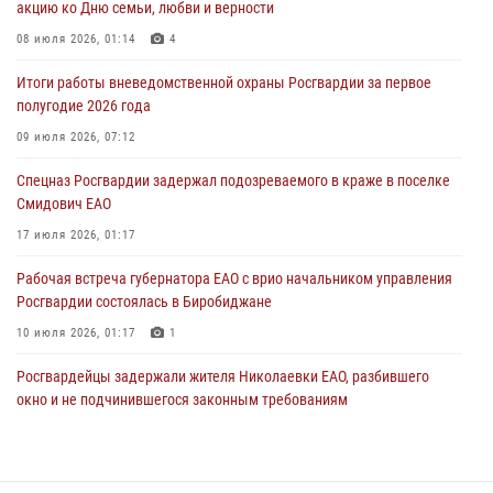
акцию ко Дню семьи, любви и верности
Внесены изменения в правила проведения контрольного отстрела
гражданского оружия
08 июля 2026, 01:14
4
31 июля 2026, 01:48
Итоги работы вневедомственной охраны Росгвардии за первое
полугодие 2026 года
Правила приобретения нарезного оружия изменены: минимальный
стаж владения сокращён до трёх лет
09 июля 2026, 07:12
30 июля 2026, 01:21
Спецназ Росгвардии задержал подозреваемого в краже в поселке
Смидович ЕАО
17 июля 2026, 01:17
Рабочая встреча губернатора ЕАО с врио начальником управления
Росгвардии состоялась в Биробиджане
10 июля 2026, 01:17
1
Росгвардейцы задержали жителя Николаевки ЕАО, разбившего
окно и не подчинившегося законным требованиям
20 июля 2026, 02:06
Росгвардейцы задержали гражданина при попытке расплатиться