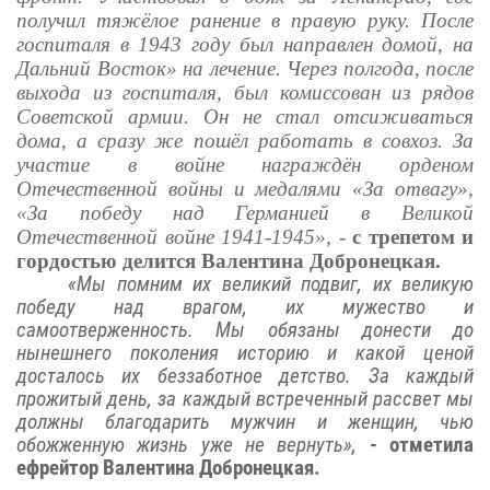
получил тяжёлое ранение в правую руку. После
госпиталя в 1943 году был направлен домой, на
Дальний Восток» на лечение. Через полгода, после
выхода из госпиталя, был комиссован из рядов
Советской армии. Он не стал отсиживаться
дома, а сразу же пошёл работать в совхоз. За
участие в войне награждён орденом
Отечественной войны и медалями «За отвагу»,
«За победу над Германией в Великой
Отечественной войне 1941-1945»,
-
с трепетом и
гордостью делится Валентина Добронецкая.
«Мы помним их великий подвиг, их великую
победу над врагом, их мужество и
самоотверженность. Мы обязаны донести до
нынешнего поколения историю и какой ценой
досталось их беззаботное детство. За каждый
прожитый день, за каждый встреченный рассвет мы
должны благодарить мужчин и женщин, чью
обожженную жизнь уже не вернуть
»,
- отметила
ефрейтор Валентина Добронецкая.