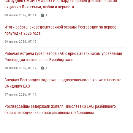
Сотрудник ОМОН «Мизрэх» Росгвардии провёл для школьников
31 июля 2026, 01:48
акцию ко Дню семьи, любви и верности
Правила приобретения нарезного оружия изменены: минимальный
08 июля 2026, 01:14
4
стаж владения сокращён до трёх лет
Итоги работы вневедомственной охраны Росгвардии за первое
30 июля 2026, 01:21
полугодие 2026 года
Росгвардейцы задержали гражданина за хулиганство и попытку
09 июля 2026, 07:12
повреждения имущества в одной из гостиниц Биробиджана
Рабочая встреча губернатора ЕАО с врио начальником управления
29 июля 2026, 01:05
Росгвардии состоялась в Биробиджане
10 июля 2026, 01:17
1
Спецназ Росгвардии задержал подозреваемого в краже в поселке
Смидович ЕАО
17 июля 2026, 01:17
Росгвардейцы задержали жителя Николаевки ЕАО, разбившего
окно и не подчинившегося законным требованиям
20 июля 2026, 02:06
Росгвардейцы задержали гражданина при попытке расплатиться