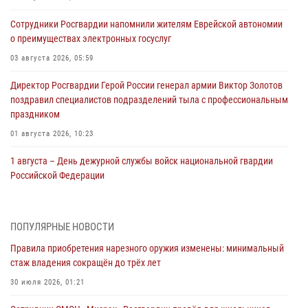
Сотрудники Росгвардии напомнили жителям Еврейской автономии
о преимуществах электронных госуслуг
03 августа 2026, 05:59
Директор Росгвардии Герой России генерал армии Виктор Золотов
поздравил специалистов подразделений тыла с профессиональным
праздником
01 августа 2026, 10:23
1 августа – День дежурной службы войск национальной гвардии
Российской Федерации
01 августа 2026, 10:21
В Росгвардии вспоминают российских воинов, погибших в Первой
ПОПУЛЯРНЫЕ НОВОСТИ
мировой войне 1914-1918 годов
Правила приобретения нарезного оружия изменены: минимальный
01 августа 2026, 10:19
стаж владения сокращён до трёх лет
Внесены изменения в правила проведения контрольного отстрела
30 июля 2026, 01:21
гражданского оружия