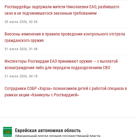
поздравил специалистов подразделений тыла с профессиональным
Росгвардейцы задержали жителя Николаевки ЕАО, разбившего
праздником
окно и не подчинившегося законным требованиям
01 августа 2026, 10:23
20 июля 2026, 02:06
1 августа – День дежурной службы войск национальной гвардии
Внесены изменения в правила проведения контрольного отстрела
Российской Федерации
гражданского оружия
01 августа 2026, 10:21
31 июля 2026, 01:48
Инспекторы Росгвардии ЕАО принимают оружие — с выплатой
вознаграждения либо для передачи подразделениям СВО
21 июля 2026, 04:18
Сотрудники СОБР «Харза» познакомили детей с работой спецназа в
рамках акции «Каникулы с Росгвардией»
23 июля 2026, 00:16
2
Команда из ЕАО - победитель чемпионата Восточного округа
Росгвардии по мини-футболу
Еврейская автономная область
15 июля 2026, 07:12
1
Официальный портал органов государственной власти