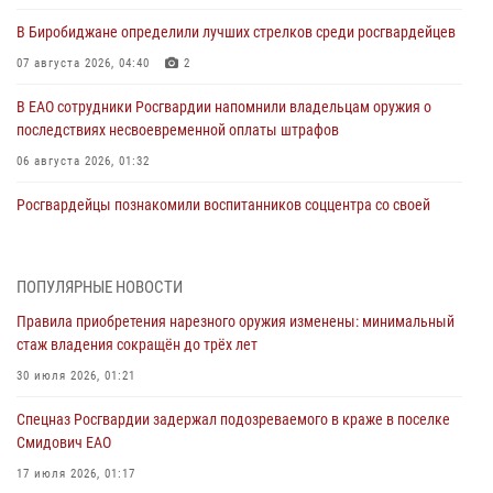
В Биробиджане определили лучших стрелков среди росгвардейцев
07 августа 2026, 04:40
2
В ЕАО сотрудники Росгвардии напомнили владельцам оружия о
последствиях несвоевременной оплаты штрафов
06 августа 2026, 01:32
Росгвардейцы познакомили воспитанников соццентра со своей
службой в рамках акции «Каникулы с Росгвардией» в Биробиджане
05 августа 2026, 01:41
3
ПОПУЛЯРНЫЕ НОВОСТИ
Ваш автомобиль под надёжной охраной Росгвардии
Правила приобретения нарезного оружия изменены: минимальный
04 августа 2026, 06:23
стаж владения сокращён до трёх лет
Сотрудники Росгвардии напомнили жителям Еврейской автономии
30 июля 2026, 01:21
о преимуществах электронных госуслуг
Спецназ Росгвардии задержал подозреваемого в краже в поселке
03 августа 2026, 05:59
Смидович ЕАО
Директор Росгвардии Герой России генерал армии Виктор Золотов
17 июля 2026, 01:17