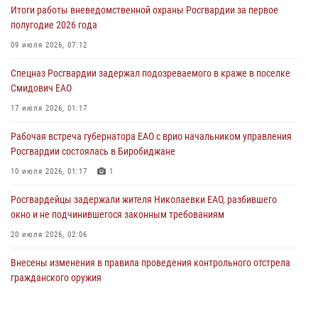
01 августа 2026, 10:19
Итоги работы вневедомственной охраны Росгвардии за первое
полугодие 2026 года
Внесены изменения в правила проведения контрольного отстрела
гражданского оружия
09 июля 2026, 07:12
31 июля 2026, 01:48
Спецназ Росгвардии задержал подозреваемого в краже в поселке
Смидович ЕАО
Правила приобретения нарезного оружия изменены: минимальный
стаж владения сокращён до трёх лет
17 июля 2026, 01:17
30 июля 2026, 01:21
Рабочая встреча губернатора ЕАО с врио начальником управления
Росгвардии состоялась в Биробиджане
10 июля 2026, 01:17
1
Росгвардейцы задержали жителя Николаевки ЕАО, разбившего
окно и не подчинившегося законным требованиям
20 июля 2026, 02:06
Внесены изменения в правила проведения контрольного отстрела
гражданского оружия
31 июля 2026, 01:48