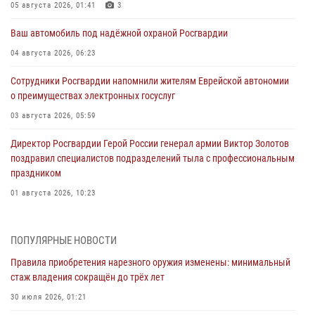
05 августа 2026, 01:41
3
Ваш автомобиль под надёжной охраной Росгвардии
04 августа 2026, 06:23
Сотрудники Росгвардии напомнили жителям Еврейской автономии
о преимуществах электронных госуслуг
03 августа 2026, 05:59
Директор Росгвардии Герой России генерал армии Виктор Золотов
поздравил специалистов подразделений тыла с профессиональным
праздником
01 августа 2026, 10:23
1 августа – День дежурной службы войск национальной гвардии
Российской Федерации
ПОПУЛЯРНЫЕ НОВОСТИ
01 августа 2026, 10:21
Правила приобретения нарезного оружия изменены: минимальный
стаж владения сокращён до трёх лет
В Росгвардии вспоминают российских воинов, погибших в Первой
мировой войне 1914-1918 годов
30 июля 2026, 01:21