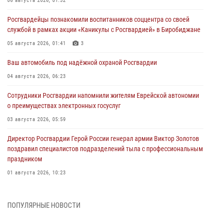
06 августа 2026, 01:32
Росгвардейцы познакомили воспитанников соццентра со своей
службой в рамках акции «Каникулы с Росгвардией» в Биробиджане
05 августа 2026, 01:41
3
Ваш автомобиль под надёжной охраной Росгвардии
04 августа 2026, 06:23
Сотрудники Росгвардии напомнили жителям Еврейской автономии
о преимуществах электронных госуслуг
03 августа 2026, 05:59
Директор Росгвардии Герой России генерал армии Виктор Золотов
поздравил специалистов подразделений тыла с профессиональным
праздником
01 августа 2026, 10:23
1 августа – День дежурной службы войск национальной гвардии
Российской Федерации
ПОПУЛЯРНЫЕ НОВОСТИ
01 августа 2026, 10:21