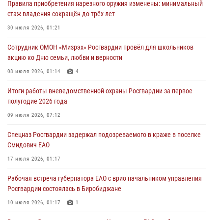
Правила приобретения нарезного оружия изменены: минимальный
стаж владения сокращён до трёх лет
В Росгвардии вспоминают российских воинов, погибших в Первой
мировой войне 1914-1918 годов
30 июля 2026, 01:21
01 августа 2026, 10:19
Сотрудник ОМОН «Мизрэх» Росгвардии провёл для школьников
акцию ко Дню семьи, любви и верности
Внесены изменения в правила проведения контрольного отстрела
гражданского оружия
08 июля 2026, 01:14
4
31 июля 2026, 01:48
Итоги работы вневедомственной охраны Росгвардии за первое
полугодие 2026 года
Правила приобретения нарезного оружия изменены: минимальный
стаж владения сокращён до трёх лет
09 июля 2026, 07:12
30 июля 2026, 01:21
Спецназ Росгвардии задержал подозреваемого в краже в поселке
Смидович ЕАО
17 июля 2026, 01:17
Рабочая встреча губернатора ЕАО с врио начальником управления
Росгвардии состоялась в Биробиджане
10 июля 2026, 01:17
1