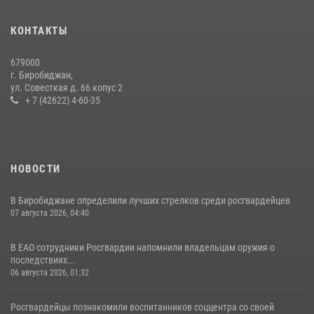
рамках акции «Каникулы с Росгвардией»
23 июля 2026, 00:16
2
КОНТАКТЫ
Команда из ЕАО - победитель чемпионата Восточного округа
679000
Росгвардии по мини-футболу
г. Биробиджан,
ул. Совесткая д. 66 копус 2
15 июля 2026, 07:12
1
+ 7 (42622) 4-60-35
НОВОСТИ
В Биробиджане определили лучших стрелков среди росгвардейцев
07 августа 2026, 04:40
В ЕАО сотрудники Росгвардии напомнили владельцам оружия о
последствиях...
06 августа 2026, 01:32
Росгвардейцы познакомили воспитанников соццентра со своей