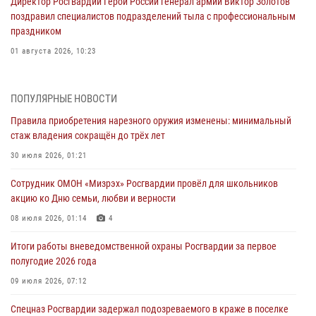
Директор Росгвардии Герой России генерал армии Виктор Золотов
поздравил специалистов подразделений тыла с профессиональным
праздником
01 августа 2026, 10:23
1 августа – День дежурной службы войск национальной гвардии
Российской Федерации
ПОПУЛЯРНЫЕ НОВОСТИ
01 августа 2026, 10:21
Правила приобретения нарезного оружия изменены: минимальный
стаж владения сокращён до трёх лет
В Росгвардии вспоминают российских воинов, погибших в Первой
мировой войне 1914-1918 годов
30 июля 2026, 01:21
01 августа 2026, 10:19
Сотрудник ОМОН «Мизрэх» Росгвардии провёл для школьников
акцию ко Дню семьи, любви и верности
Внесены изменения в правила проведения контрольного отстрела
гражданского оружия
08 июля 2026, 01:14
4
31 июля 2026, 01:48
Итоги работы вневедомственной охраны Росгвардии за первое
полугодие 2026 года
Правила приобретения нарезного оружия изменены: минимальный
стаж владения сокращён до трёх лет
09 июля 2026, 07:12
30 июля 2026, 01:21
Спецназ Росгвардии задержал подозреваемого в краже в поселке