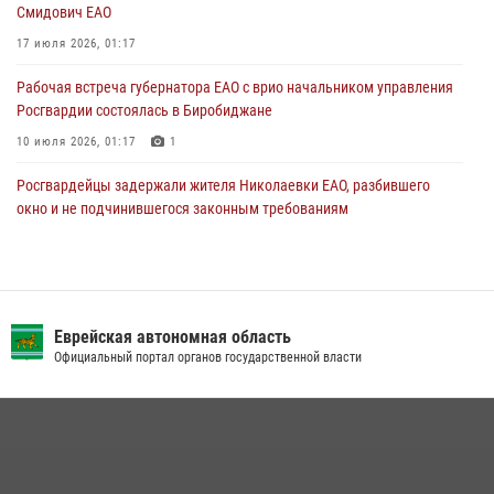
Смидович ЕАО
17 июля 2026, 01:17
Рабочая встреча губернатора ЕАО с врио начальником управления
Росгвардии состоялась в Биробиджане
10 июля 2026, 01:17
1
Росгвардейцы задержали жителя Николаевки ЕАО, разбившего
окно и не подчинившегося законным требованиям
20 июля 2026, 02:06
Внесены изменения в правила проведения контрольного отстрела
гражданского оружия
Еврейская автономная область
31 июля 2026, 01:48
Официальный портал органов государственной власти
Инспекторы Росгвардии ЕАО принимают оружие — с выплатой
вознаграждения либо для передачи подразделениям СВО
21 июля 2026, 04:18
Сотрудники СОБР «Харза» познакомили детей с работой спецназа в