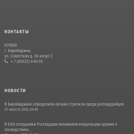
31 июля 2026, 01:48
Инспекторы Росгвардии ЕАО принимают оружие — с выплатой
вознаграждения либо для передачи подразделениям СВО
21 июля 2026, 04:18
КОНТАКТЫ
Команда из ЕАО - победитель чемпионата Восточного округа
679000
Росгвардии по мини-футболу
г. Биробиджан,
ул. Совесткая д. 66 копус 2
15 июля 2026, 07:12
1
+ 7 (42622) 4-60-35
НОВОСТИ
В Биробиджане определили лучших стрелков среди росгвардейцев
07 августа 2026, 04:40
В ЕАО сотрудники Росгвардии напомнили владельцам оружия о
последствиях...