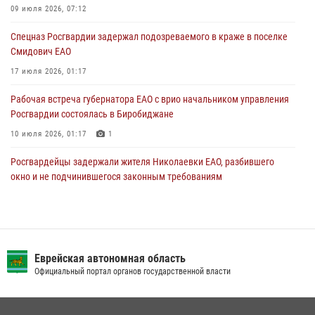
стаж владения сокращён до трёх лет
09 июля 2026, 07:12
30 июля 2026, 01:21
Спецназ Росгвардии задержал подозреваемого в краже в поселке
Смидович ЕАО
17 июля 2026, 01:17
Рабочая встреча губернатора ЕАО с врио начальником управления
Росгвардии состоялась в Биробиджане
10 июля 2026, 01:17
1
Росгвардейцы задержали жителя Николаевки ЕАО, разбившего
окно и не подчинившегося законным требованиям
20 июля 2026, 02:06
Сотрудники СОБР «Харза» познакомили детей с работой спецназа в
рамках акции «Каникулы с Росгвардией»
Еврейская автономная область
23 июля 2026, 00:16
2
Официальный портал органов государственной власти
Внесены изменения в правила проведения контрольного отстрела
гражданского оружия