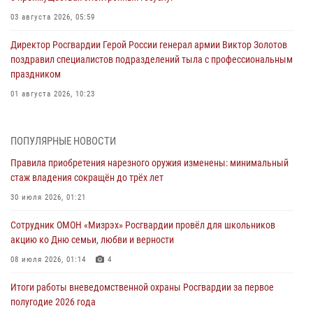
03 августа 2026, 05:59
Директор Росгвардии Герой России генерал армии Виктор Золотов
поздравил специалистов подразделений тыла с профессиональным
праздником
01 августа 2026, 10:23
1 августа – День дежурной службы войск национальной гвардии
Российской Федерации
ПОПУЛЯРНЫЕ НОВОСТИ
01 августа 2026, 10:21
Правила приобретения нарезного оружия изменены: минимальный
стаж владения сокращён до трёх лет
В Росгвардии вспоминают российских воинов, погибших в Первой
мировой войне 1914-1918 годов
30 июля 2026, 01:21
01 августа 2026, 10:19
Сотрудник ОМОН «Мизрэх» Росгвардии провёл для школьников
акцию ко Дню семьи, любви и верности
Внесены изменения в правила проведения контрольного отстрела
гражданского оружия
08 июля 2026, 01:14
4
31 июля 2026, 01:48
Итоги работы вневедомственной охраны Росгвардии за первое
полугодие 2026 года
Правила приобретения нарезного оружия изменены: минимальный