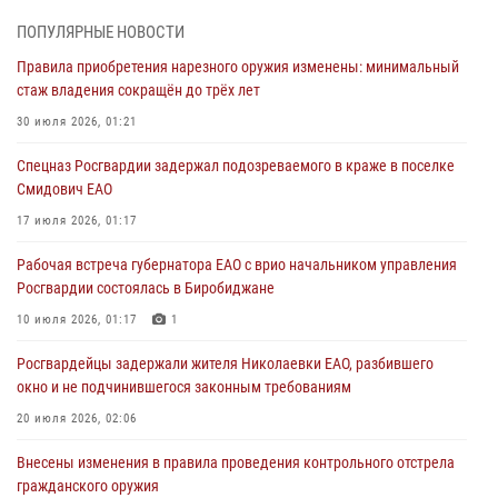
1 августа – День дежурной службы войск национальной гвардии
Российской Федерации
ПОПУЛЯРНЫЕ НОВОСТИ
01 августа 2026, 10:21
Правила приобретения нарезного оружия изменены: минимальный
стаж владения сокращён до трёх лет
В Росгвардии вспоминают российских воинов, погибших в Первой
мировой войне 1914-1918 годов
30 июля 2026, 01:21
01 августа 2026, 10:19
Спецназ Росгвардии задержал подозреваемого в краже в поселке
Смидович ЕАО
Внесены изменения в правила проведения контрольного отстрела
гражданского оружия
17 июля 2026, 01:17
31 июля 2026, 01:48
Рабочая встреча губернатора ЕАО с врио начальником управления
Росгвардии состоялась в Биробиджане
Правила приобретения нарезного оружия изменены: минимальный
стаж владения сокращён до трёх лет
10 июля 2026, 01:17
1
30 июля 2026, 01:21
Росгвардейцы задержали жителя Николаевки ЕАО, разбившего
окно и не подчинившегося законным требованиям
20 июля 2026, 02:06
Внесены изменения в правила проведения контрольного отстрела
гражданского оружия