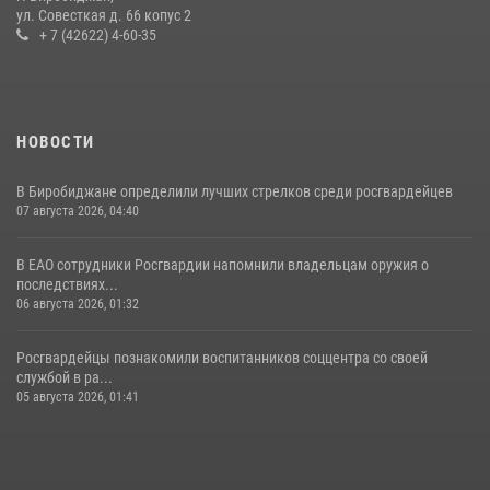
ул. Совесткая д. 66 копус 2
16 июля 2026, 02:01
+ 7 (42622) 4-60-35
НОВОСТИ
В Биробиджане определили лучших стрелков среди росгвардейцев
07 августа 2026, 04:40
В ЕАО сотрудники Росгвардии напомнили владельцам оружия о
последствиях...
06 августа 2026, 01:32
Росгвардейцы познакомили воспитанников соццентра со своей
службой в ра...
05 августа 2026, 01:41