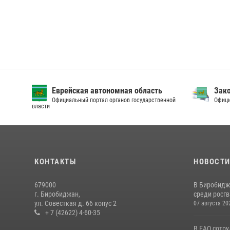
Еврейская автономная область
Зак
Официальный портал органов государственной
Офици
власти
КОНТАКТЫ
НОВОСТ
679000
В Биробидж
г. Биробиджан,
среди росг
ул. Совесткая д. 66 копус 2
07 августа 20
+ 7 (42622) 4-60-35
В ЕАО сотр