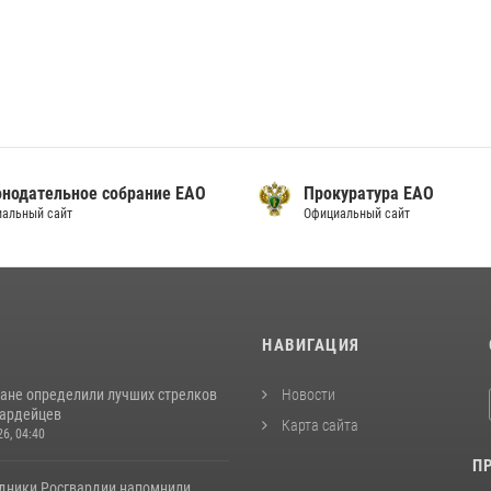
онодательное собрание ЕАО
Прокуратура ЕАО
альный сайт
Официальный сайт
И
НАВИГАЦИЯ
ане определили лучших стрелков
Новости
вардейцев
Карта сайта
26, 04:40
П
удники Росгвардии напомнили