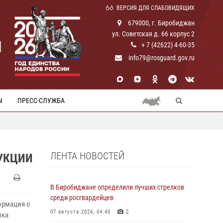
ВЕРСИЯ ДЛЯ СЛАБОВИДЯЩИХ
679000, г. Биробиджан
ул. Советская д. 66 корпус 2
И
+ 7 (42622) 4-60-35
info79@rosguard.gov.ru
Ы
ПРЕСС-СЛУЖБА
ЛЕНТА НОВОСТЕЙ
УКЦИИ
В Биробиджане определили лучших стрелков
среди росгвардейцев
ормация о
07 августа 2026, 04:40
2
пка