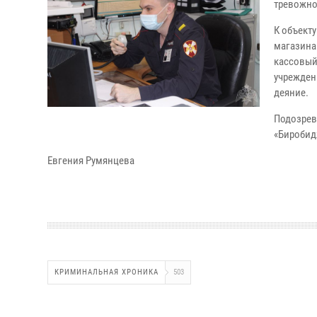
тревожно
К объект
магазина
кассовый 
учрежден
деяние.
Подозрев
«Биробид
Евгения Румянцева
КРИМИНАЛЬНАЯ ХРОНИКА
503