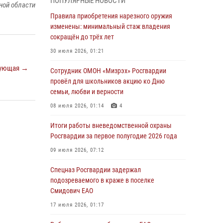
ПОПУЛЯРНЫЕ НОВОСТИ
ной области
армии Виктор Золотов поздравил
специалистов подразделений тыла с
Правила приобретения нарезного оружия
профессиональным праздником
изменены: минимальный стаж владения
сокращён до трёх лет
01 августа 2026, 10:23
30 июля 2026, 01:21
1 августа – День дежурной службы войск
ующая →
национальной гвардии Российской
Сотрудник ОМОН «Мизрэх» Росгвардии
Федерации
провёл для школьников акцию ко Дню
семьи, любви и верности
01 августа 2026, 10:21
08 июля 2026, 01:14
4
В Росгвардии вспоминают российских
воинов, погибших в Первой мировой войне
Итоги работы вневедомственной охраны
1914-1918 годов
Росгвардии за первое полугодие 2026 года
01 августа 2026, 10:19
09 июля 2026, 07:12
Внесены изменения в правила проведения
Спецназ Росгвардии задержал
контрольного отстрела гражданского оружия
подозреваемого в краже в поселке
Смидович ЕАО
31 июля 2026, 01:48
17 июля 2026, 01:17
Правила приобретения нарезного оружия