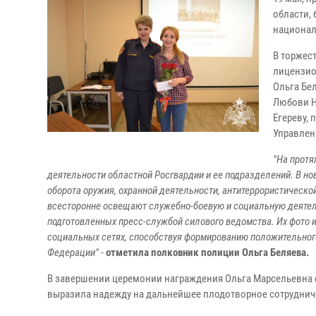
области,
национал
В торжес
лицензио
Ольга Бе
Любови Н
Егереву,
Управлен
"На протя
деятельности областной Росгвардии и ее подразделений. В н
оборота оружия, охранной деятельности, антитеррористическ
всесторонне освещают служебно-боевую и социальную деятель
подготовленных пресс-службой силового ведомства. Их фото 
социальных сетях, способствуя формированию положительног
Федерации"
-
отметила полковник полиции Ольга Беляева.
В завершении церемонии награждения Ольга Марсельевна 
выразила надежду на дальнейшее плодотворное сотруднич