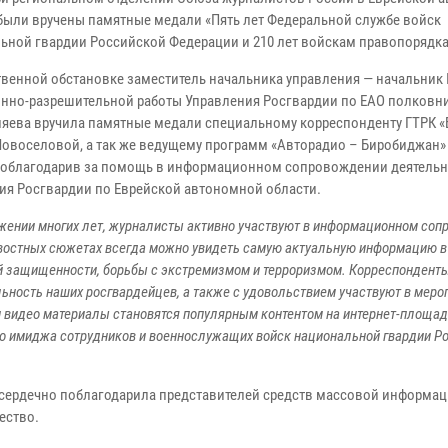
 были вручены памятные медали «Пять лет Федеральной службе войск
ьной гвардии Российской Федерации и 210 лет войскам правопорядка
твенной обстановке заместитель начальника управления — начальник
нно-разрешительной работы Управления Росгвардии по ЕАО полковн
ляева вручила памятные медали специальному корреспонденту ГТРК «
овоселовой, а так же ведущему программ «Авторадио – Биробиджан
 поблагодарив за помощь в информационном сопровождении деятель
ия Росгвардии по Еврейской автономной области.
жении многих лет, журналисты активно участвуют в информационном со
овостных сюжетах всегда можно увидеть самую актуальную информацию в
ой защищенности, борьбы с экстремизмом и терроризмом. Корреспондент
ность наших росгвардейцев, а также с удовольствием участвуют в мероп
и видео материалы становятся популярным контентом на интернет-площад
о имиджа сотрудников и военнослужащих войск национальной гвардии Р
сердечно поблагодарила представителей средств массовой информац
ество.