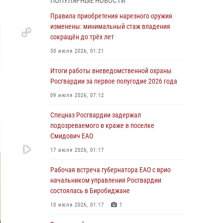
ПОПУЛЯРНЫЕ НОВОСТИ
армии Виктор Золотов поздравил
специалистов подразделений тыла с
Правила приобретения нарезного оружия
профессиональным праздником
изменены: минимальный стаж владения
сокращён до трёх лет
01 августа 2026, 10:23
30 июля 2026, 01:21
1 августа – День дежурной службы войск
национальной гвардии Российской
Итоги работы вневедомственной охраны
Федерации
Росгвардии за первое полугодие 2026 года
01 августа 2026, 10:21
09 июля 2026, 07:12
В Росгвардии вспоминают российских
Спецназ Росгвардии задержал
воинов, погибших в Первой мировой войне
подозреваемого в краже в поселке
1914-1918 годов
Смидович ЕАО
01 августа 2026, 10:19
17 июля 2026, 01:17
Внесены изменения в правила проведения
Рабочая встреча губернатора ЕАО с врио
контрольного отстрела гражданского оружия
начальником управления Росгвардии
состоялась в Биробиджане
31 июля 2026, 01:48
10 июля 2026, 01:17
1
Правила приобретения нарезного оружия