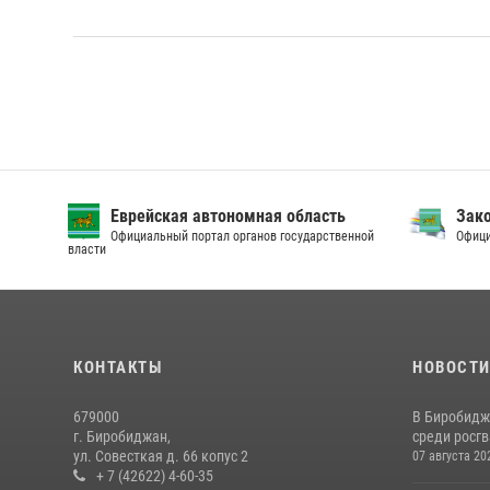
Еврейская автономная область
Зак
Официальный портал органов государственной
Офици
власти
КОНТАКТЫ
НОВОСТ
679000
В Биробидж
г. Биробиджан,
среди росг
ул. Совесткая д. 66 копус 2
07 августа 20
+ 7 (42622) 4-60-35