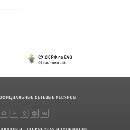
футболу
15 июля 2026, 07:12
1
Спецназовцы СОБР «Харза» ЕАО обучили
ребят из Движения Первых основам
самообороны
13 июля 2026, 02:04
3
СУ СК РФ по ЕАО
Официальный сайт
ОФИЦИАЛЬНЫЕ СЕТЕВЫЕ РЕСУРСЫ
РАВОВАЯ И ТЕХНИЧЕСКАЯ ИНФОРМАЦИЯ