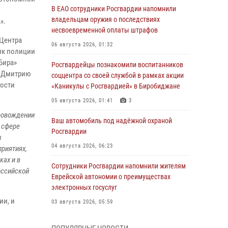
В ЕАО сотрудники Росгвардии напомнили
владельцам оружия о последствиях
».
несвоевременной оплаты штрафов
 Центра
06 августа 2026, 01:32
ик полиции
Бира»
Росгвардейцы познакомили воспитанников
» Дмитрию
соццентра со своей службой в рамках акции
ности
«Каникулы с Росгвардией» в Биробиджане
05 августа 2026, 01:41
3
провождении
Ваш автомобиль под надёжной охраной
 сфере
Росгвардии
ы
04 августа 2026, 06:23
риятиях,
ках и в
Сотрудники Росгвардии напомнили жителям
оссийской
Еврейской автономии о преимуществах
электронных госуслуг
ии, и
03 августа 2026, 05:59
Директор Росгвардии Герой России генерал