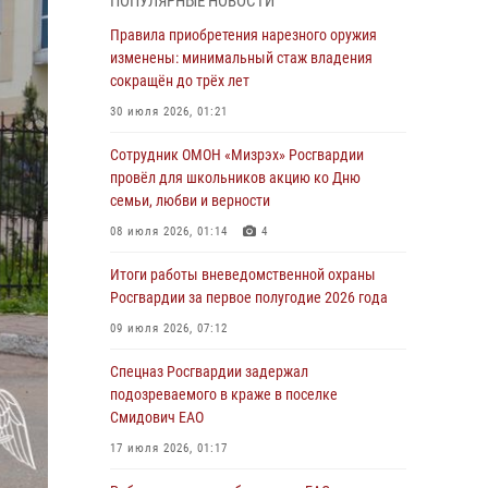
ПОПУЛЯРНЫЕ НОВОСТИ
армии Виктор Золотов поздравил
специалистов подразделений тыла с
Правила приобретения нарезного оружия
профессиональным праздником
изменены: минимальный стаж владения
сокращён до трёх лет
01 августа 2026, 10:23
30 июля 2026, 01:21
1 августа – День дежурной службы войск
национальной гвардии Российской
Сотрудник ОМОН «Мизрэх» Росгвардии
Федерации
провёл для школьников акцию ко Дню
семьи, любви и верности
01 августа 2026, 10:21
08 июля 2026, 01:14
4
В Росгвардии вспоминают российских
воинов, погибших в Первой мировой войне
Итоги работы вневедомственной охраны
1914-1918 годов
Росгвардии за первое полугодие 2026 года
01 августа 2026, 10:19
09 июля 2026, 07:12
Внесены изменения в правила проведения
Спецназ Росгвардии задержал
контрольного отстрела гражданского оружия
подозреваемого в краже в поселке
Смидович ЕАО
31 июля 2026, 01:48
17 июля 2026, 01:17
Правила приобретения нарезного оружия