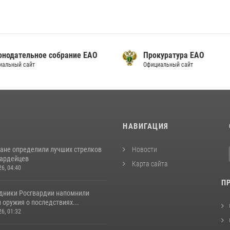
онодательное собрание ЕАО
Прокуратура ЕАО
альный сайт
Официальный сайт
И
НАВИГАЦИЯ
ане определили лучших стрелков
Новости
вардейцев
Карта сайта
26, 04:40
П
удники Росгвардии напомнили
оружия о последствиях...
26, 01:32