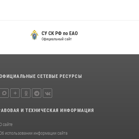
для передачи подразделениям СВО
21 июля 2026, 04:18
Команда из ЕАО - победитель чемпионата
Восточного округа Росгвардии по мини-
СУ СК РФ по ЕАО
футболу
Официальный сайт
15 июля 2026, 07:12
1
ОФИЦИАЛЬНЫЕ СЕТЕВЫЕ РЕСУРСЫ
РАВОВАЯ И ТЕХНИЧЕСКАЯ ИНФОРМАЦИЯ
О сайте
Об использовании информации сайта