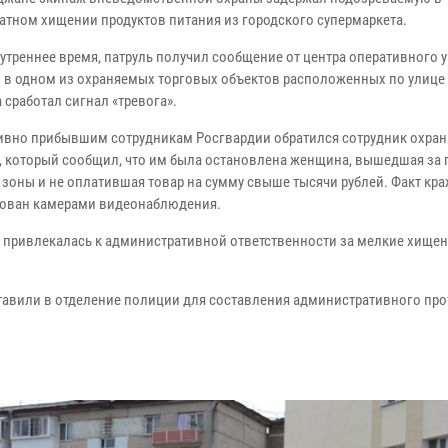
атном хищении продуктов питания из городского супермаркета.
 утреннее время, патруль получил сообщение от центра оперативного 
то в одном из охраняемых торговых объектов расположенных по улиц
 сработал сигнал «тревога».
ивно прибывшим сотрудникам Росгвардии обратился сотрудник охра
, который сообщил, что им была остановлена женщина, вышедшая за
 зоны и не оплатившая товар на сумму свыше тысячи рублей. Факт кр
ован камерами видеонаблюдения.
 привлекалась к административной ответственности за мелкие хищен
тавили в отделение полиции для составления административного про