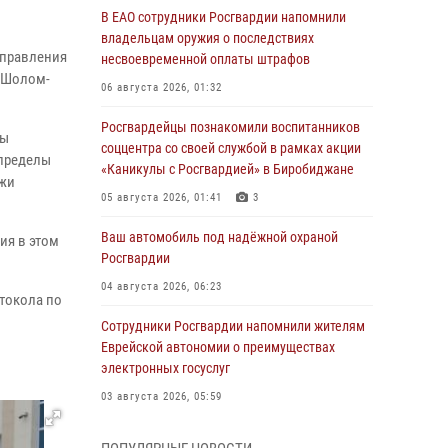
В ЕАО сотрудники Росгвардии напомнили
владельцам оружия о последствиях
управления
несвоевременной оплаты штрафов
е Шолом-
06 августа 2026, 01:32
Росгвардейцы познакомили воспитанников
ны
соццентра со своей службой в рамках акции
 пределы
«Каникулы с Росгвардией» в Биробиджане
ажи
05 августа 2026, 01:41
3
Ваш автомобиль под надёжной охраной
ия в этом
Росгвардии
04 августа 2026, 06:23
токола по
Сотрудники Росгвардии напомнили жителям
Еврейской автономии о преимуществах
электронных госуслуг
03 августа 2026, 05:59
Директор Росгвардии Герой России генерал