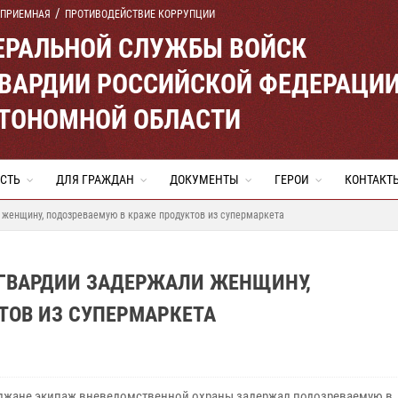
 ПРИЕМНАЯ
ПРОТИВОДЕЙСТВИЕ КОРРУПЦИИ
ЕРАЛЬНОЙ СЛУЖБЫ ВОЙСК
ВАРДИИ РОССИЙСКОЙ ФЕДЕРАЦИ
ВТОНОМНОЙ ОБЛАСТИ
СТЬ
ДЛЯ ГРАЖДАН
ДОКУМЕНТЫ
ГЕРОИ
КОНТАКТ
 женщину, подозреваемую в краже продуктов из супермаркета
ГВАРДИИ ЗАДЕРЖАЛИ ЖЕНЩИНУ,
ТОВ ИЗ СУПЕРМАРКЕТА
джане экипаж вневедомственной охраны задержал подозреваемую в