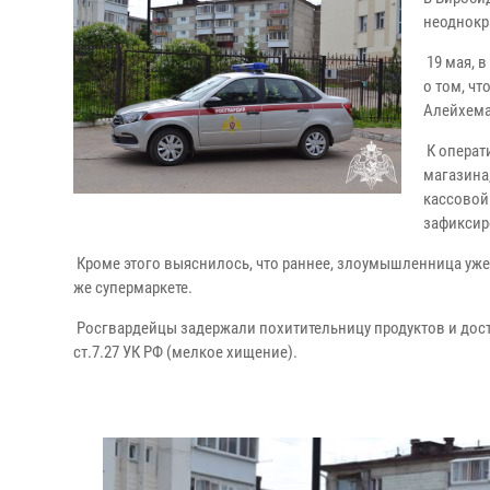
неоднокр
19 мая, в
о том, ч
Алейхема
К операт
магазина
кассовой
зафиксир
Кроме этого выяснилось, что раннее, злоумышленница уже
же супермаркете.
Росгвардейцы задержали похитительницу продуктов и дос
ст.7.27 УК РФ (мелкое хищение).