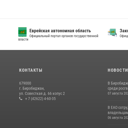
Еврейская автономная область
Зак
Официальный портал органов государственной
Офици
власти
КОНТАКТЫ
НОВОСТ
679000
В Биробидж
г. Биробиджан,
среди росг
ул. Совесткая д. 66 копус 2
07 августа 20
+ 7 (42622) 4-60-35
В ЕАО сотр
владельцам 
06 августа 20