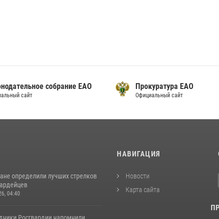
онодательное собрание ЕАО
Прокуратура ЕАО
альный сайт
Официальный сайт
И
НАВИГАЦИЯ
ане определили лучших стрелков
Новости
вардейцев
Карта сайта
26, 04:40
П
удники Росгвардии напомнили