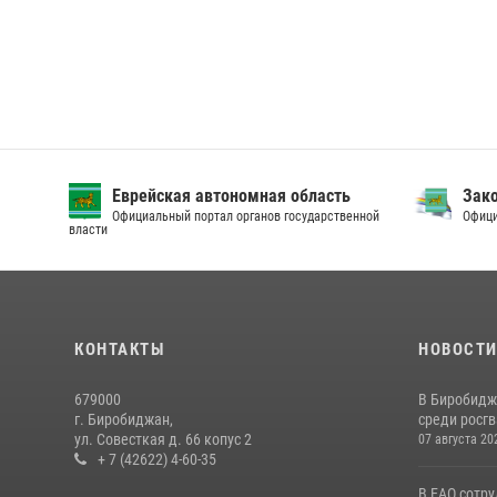
Еврейская автономная область
Зак
Официальный портал органов государственной
Офици
власти
КОНТАКТЫ
НОВОСТ
679000
В Биробидж
г. Биробиджан,
среди росг
ул. Совесткая д. 66 копус 2
07 августа 20
+ 7 (42622) 4-60-35
В ЕАО сотр