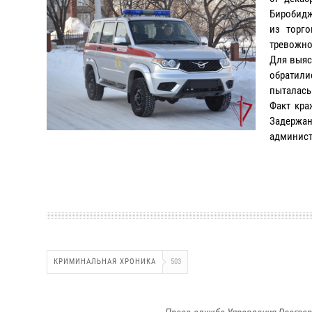
Биробидж
из торг
тревожно
Для выяс
обратили
пыталась
Факт кра
Задержан
администр
КРИМИНАЛЬНАЯ ХРОНИКА
503