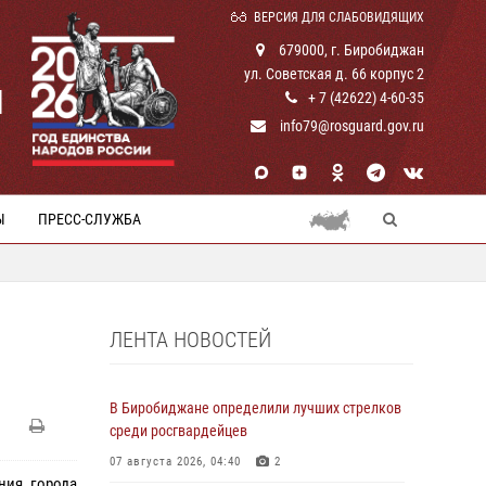
ВЕРСИЯ ДЛЯ СЛАБОВИДЯЩИХ
679000, г. Биробиджан
ул. Советская д. 66 корпус 2
И
+ 7 (42622) 4-60-35
info79@rosguard.gov.ru
Ы
ПРЕСС-СЛУЖБА
ЛЕНТА НОВОСТЕЙ
В Биробиджане определили лучших стрелков
среди росгвардейцев
07 августа 2026, 04:40
2
ния города