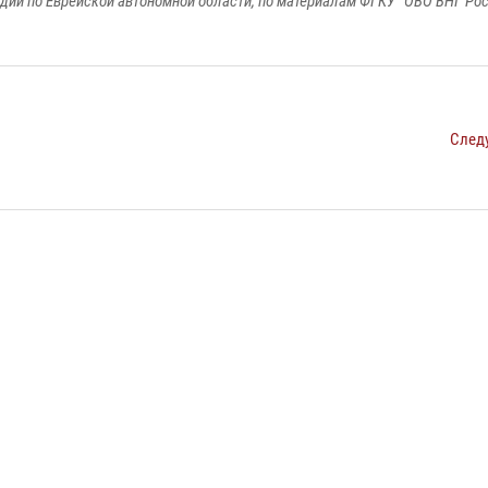
дии по Еврейской автономной области, по материалам ФГКУ "ОВО ВНГ Рос
След