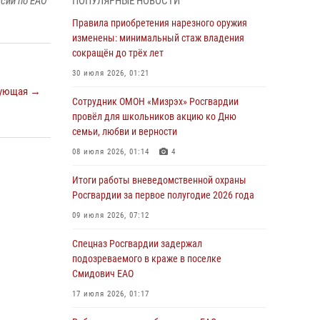
сии по ЕАО"
ПОПУЛЯРНЫЕ НОВОСТИ
армии Виктор Золотов поздравил
специалистов подразделений тыла с
Правила приобретения нарезного оружия
профессиональным праздником
изменены: минимальный стаж владения
сокращён до трёх лет
01 августа 2026, 10:23
30 июля 2026, 01:21
1 августа – День дежурной службы войск
ующая →
национальной гвардии Российской
Сотрудник ОМОН «Мизрэх» Росгвардии
Федерации
провёл для школьников акцию ко Дню
семьи, любви и верности
01 августа 2026, 10:21
08 июля 2026, 01:14
4
В Росгвардии вспоминают российских
воинов, погибших в Первой мировой войне
Итоги работы вневедомственной охраны
1914-1918 годов
Росгвардии за первое полугодие 2026 года
01 августа 2026, 10:19
09 июля 2026, 07:12
Внесены изменения в правила проведения
Спецназ Росгвардии задержал
контрольного отстрела гражданского оружия
подозреваемого в краже в поселке
Смидович ЕАО
31 июля 2026, 01:48
17 июля 2026, 01:17
Правила приобретения нарезного оружия