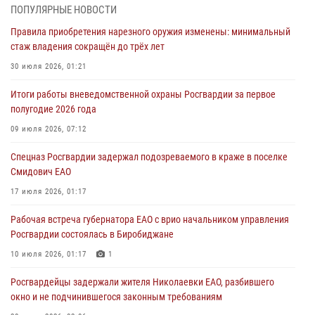
Российской Федерации
ПОПУЛЯРНЫЕ НОВОСТИ
01 августа 2026, 10:21
Правила приобретения нарезного оружия изменены: минимальный
стаж владения сокращён до трёх лет
В Росгвардии вспоминают российских воинов, погибших в Первой
мировой войне 1914-1918 годов
30 июля 2026, 01:21
01 августа 2026, 10:19
Итоги работы вневедомственной охраны Росгвардии за первое
полугодие 2026 года
Внесены изменения в правила проведения контрольного отстрела
гражданского оружия
09 июля 2026, 07:12
31 июля 2026, 01:48
Спецназ Росгвардии задержал подозреваемого в краже в поселке
Смидович ЕАО
Правила приобретения нарезного оружия изменены: минимальный
стаж владения сокращён до трёх лет
17 июля 2026, 01:17
30 июля 2026, 01:21
Рабочая встреча губернатора ЕАО с врио начальником управления
Росгвардии состоялась в Биробиджане
10 июля 2026, 01:17
1
Росгвардейцы задержали жителя Николаевки ЕАО, разбившего
окно и не подчинившегося законным требованиям