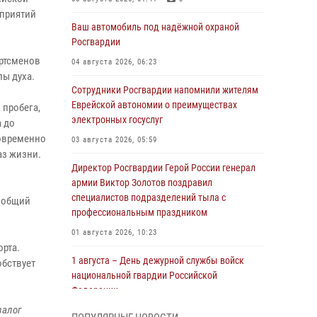
оприятий
Ваш автомобиль под надёжной охраной
Росгвардии
ортсменов
04 августа 2026, 06:23
лы духа.
Сотрудники Росгвардии напомнили жителям
Еврейской автономии о преимуществах
 пробега,
электронных госуслуг
а до
новременно
03 августа 2026, 05:59
аз жизни.
Директор Росгвардии Герой России генерал
армии Виктор Золотов поздравил
специалистов подразделений тыла с
ь общий
профессиональным праздником
01 августа 2026, 10:23
рта.
1 августа – День дежурной службы войск
обствует
национальной гвардии Российской
Федерации
залог
01 августа 2026, 10:21