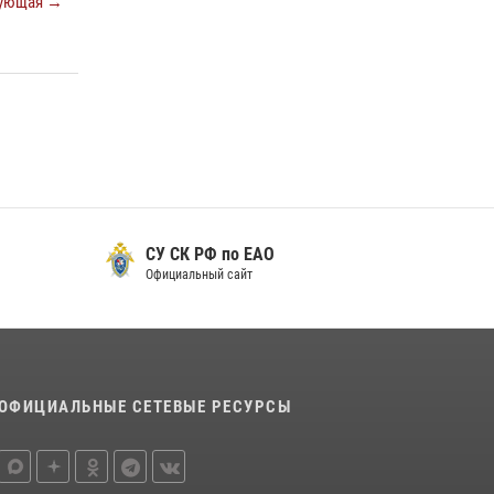
ующая →
детей с работой спецназа в рамках акции
«Каникулы с Росгвардией»
23 июля 2026, 00:16
2
Инспекторы Росгвардии ЕАО принимают
оружие — с выплатой вознаграждения либо
для передачи подразделениям СВО
21 июля 2026, 04:18
СУ СК РФ по ЕАО
Официальный сайт
ОФИЦИАЛЬНЫЕ СЕТЕВЫЕ РЕСУРСЫ