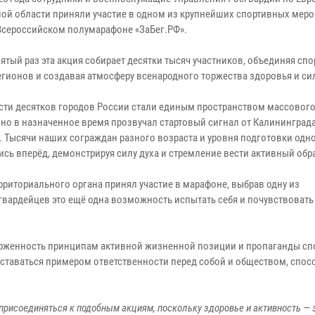
ой области приняли участие в одном из крупнейших спортивных мер
 Всероссийском полумарафоне «ЗаБег.РФ».
ятый раз эта акция собирает десятки тысяч участников, объединяя сп
егионов и создавая атмосферу всенародного торжества здоровья и си
сти десятков городов России стали единым пространством массового
вно в назначенное время прозвучал стартовый сигнал от Калининград
. Тысячи наших сограждан разного возраста и уровня подготовки од
ись вперёд, демонстрируя силу духа и стремление вести активный обр
риториального органа принял участие в марафоне, выбрав одну из
гвардейцев это ещё одна возможность испытать себя и почувствоват
рженность принципам активной жизненной позиции и пропаганды спо
ставаться примером ответственности перед собой и обществом, спос
рисоединяться к подобным акциям, поскольку здоровье и активность — 