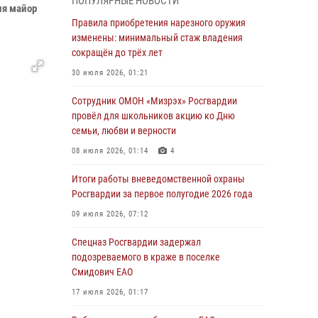
ПОПУЛЯРНЫЕ НОВОСТИ
ия майор
В Росгвардии вспоминают российских
Правила приобретения нарезного оружия
воинов, погибших в Первой мировой войне
изменены: минимальный стаж владения
1914-1918 годов
сокращён до трёх лет
01 августа 2026, 10:19
30 июля 2026, 01:21
Внесены изменения в правила проведения
Сотрудник ОМОН «Мизрэх» Росгвардии
контрольного отстрела гражданского оружия
провёл для школьников акцию ко Дню
семьи, любви и верности
31 июля 2026, 01:48
08 июля 2026, 01:14
4
Правила приобретения нарезного оружия
изменены: минимальный стаж владения
Итоги работы вневедомственной охраны
сокращён до трёх лет
Росгвардии за первое полугодие 2026 года
30 июля 2026, 01:21
09 июля 2026, 07:12
Росгвардейцы задержали гражданина за
Спецназ Росгвардии задержал
хулиганство и попытку повреждения
подозреваемого в краже в поселке
имущества в одной из гостиниц Биробиджана
Смидович ЕАО
29 июля 2026, 01:05
17 июля 2026, 01:17