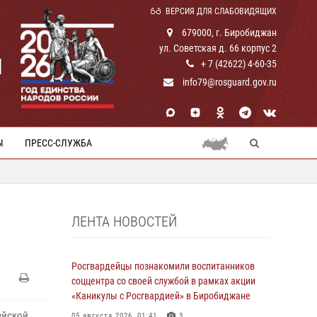
ВЕРСИЯ ДЛЯ СЛАБОВИДЯЩИХ
679000, г. Биробиджан
ул. Советская д. 66 корпус 2
И
+ 7 (42622) 4-60-35
info79@rosguard.gov.ru
Ы
ПРЕСС-СЛУЖБА
ЛЕНТА НОВОСТЕЙ
Росгвардейцы познакомили воспитанников
соццентра со своей службой в рамках акции
«Каникулы с Росгвардией» в Биробиджане
ейской
05 августа 2026, 01:41
3