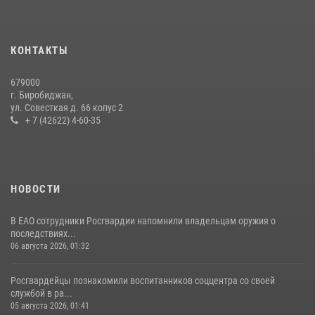
Инспекторы Росгвардии ЕАО принимают оружие — с выплатой
вознаграждения либо для передачи подразделениям СВО
21 июля 2026, 04:18
КОНТАКТЫ
Более 70 объектов под охраной ЧОО проверили сотрудники
679000
Росгвардии в ЕАО
г. Биробиджан,
ул. Совесткая д. 66 копус 2
08 июля 2026, 04:54
+ 7 (42622) 4-60-35
НОВОСТИ
В ЕАО сотрудники Росгвардии напомнили владельцам оружия о
последствиях...
06 августа 2026, 01:32
Росгвардейцы познакомили воспитанников соццентра со своей
службой в ра...
05 августа 2026, 01:41