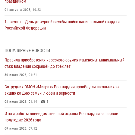
праздником
01 августа 2026, 10:23
1 августа – День дежурной службы войск национальной гвардии
Российской Федерации
01 августа 2026, 10:21
В Росгвардии вспоминают российских воинов, погибших в Первой
ПОПУЛЯРНЫЕ НОВОСТИ
мировой войне 1914-1918 годов
Правила приобретения нарезного оружия изменены: минимальный
01 августа 2026, 10:19
стаж владения сокращён до трёх лет
Внесены изменения в правила проведения контрольного отстрела
30 июля 2026, 01:21
гражданского оружия
Сотрудник ОМОН «Мизрэх» Росгвардии провёл для школьников
31 июля 2026, 01:48
акцию ко Дню семьи, любви и верности
Правила приобретения нарезного оружия изменены: минимальный
08 июля 2026, 01:14
4
стаж владения сокращён до трёх лет
Итоги работы вневедомственной охраны Росгвардии за первое
30 июля 2026, 01:21
полугодие 2026 года
Росгвардейцы задержали гражданина за хулиганство и попытку
09 июля 2026, 07:12