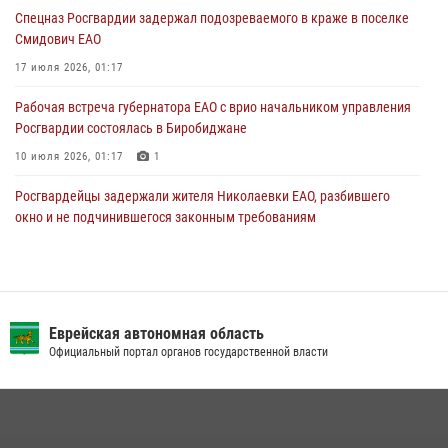
повреждения имущества в одной из гостиниц Биробиджана
Спецназ Росгвардии задержал подозреваемого в краже в поселке
29 июля 2026, 01:05
Смидович ЕАО
17 июля 2026, 01:17
Рабочая встреча губернатора ЕАО с врио начальником управления
Росгвардии состоялась в Биробиджане
10 июля 2026, 01:17
1
Росгвардейцы задержали жителя Николаевки ЕАО, разбившего
окно и не подчинившегося законным требованиям
20 июля 2026, 02:06
Росгвардейцы задержали гражданина при попытке расплатиться
поддельной купюрой в Биробиджане
Еврейская автономная область
07 июля 2026, 06:28
Официальный портал органов государственной власти
Сотрудники СОБР «Харза» познакомили детей с работой спецназа в
рамках акции «Каникулы с Росгвардией»
23 июля 2026, 00:16
2