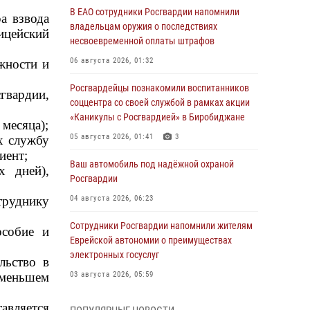
В ЕАО сотрудники Росгвардии напомнили
а взвода
владельцам оружия о последствиях
цейский
несвоевременной оплаты штрафов
06 августа 2026, 01:32
жности и
Росгвардейцы познакомили воспитанников
гвардии,
соццентра со своей службой в рамках акции
«Каникулы с Росгвардией» в Биробиджане
 месяца);
05 августа 2026, 01:41
3
х службу
иент;
Ваш автомобиль под надёжной охраной
х дней),
Росгвардии
труднику
04 августа 2026, 06:23
Сотрудники Росгвардии напомнили жителям
особие и
Еврейской автономии о преимуществах
электронных госуслуг
льство в
 меньшем
03 августа 2026, 05:59
Директор Росгвардии Герой России генерал
авляется