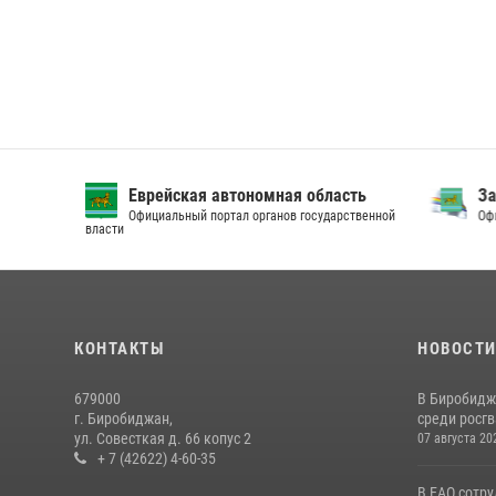
Еврейская автономная область
Зак
Официальный портал органов государственной
Офици
власти
КОНТАКТЫ
НОВОСТ
679000
В Биробидж
г. Биробиджан,
среди росг
ул. Совесткая д. 66 копус 2
07 августа 20
+ 7 (42622) 4-60-35
В ЕАО сотр