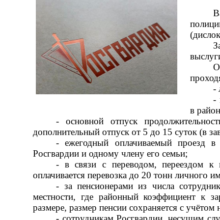
В
полиц
(дислок
З
выслуги
О
проход
-
-
в район
- основной отпуск продолжительнос
дополнительный отпуск от 5 до 15 суток (в за
- ежегодный оплачиваемый проезд в 
Росгвардии и одному члену его семьи;
- в связи с переводом, переездом к
оплачивается перевозка до 20 тонн личного и
- за пенсионерами из числа сотрудни
местности, где районный коэффициент к за
размере, размер пенсии сохраняется с учётом 
- сотрудникам Росгвардии, несущим слу