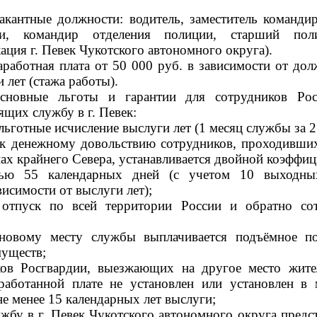
акантные должности: водитель, заместитель командир
ии, командир отделения полиции, старший поли
ация г. Певек Чукотского автономного округа).
аработная плата от 50 000 руб. в зависимости от дол
 лет (стажа работы).
сновные льготы и гарантии для сотрудников Рос
ящих службу в г. Певек:
 льготные исчисление выслуги лет (1 месяц службы за 2
 к денежному довольствию сотрудников, проходивши
ах крайнего Севера, устанавливается двойной коэффиц
тью 55 календарных дней (с учетом 10 выходны
висимости от выслуги лет);
отпуск по всей территории России и обратно со
 новому месту службы выплачивается подъёмное п
муществ;
ков Росгвардии, выезжающих на другое место жите
работанной плате не установлен или установлен в
не менее 15 календарных лет выслуги;
жбу в г. Певек Чукотского автономного округа предст