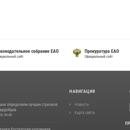
онодательное собрание ЕАО
Прокуратура ЕАО
альный сайт
Официальный сайт
И
НАВИГАЦИЯ
ане определили лучших стрелков
Новости
вардейцев
Карта сайта
26, 04:40
П
удники Росгвардии напомнили