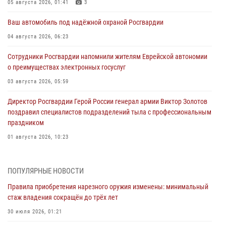
05 августа 2026, 01:41
3
Ваш автомобиль под надёжной охраной Росгвардии
04 августа 2026, 06:23
Сотрудники Росгвардии напомнили жителям Еврейской автономии
о преимуществах электронных госуслуг
03 августа 2026, 05:59
Директор Росгвардии Герой России генерал армии Виктор Золотов
поздравил специалистов подразделений тыла с профессиональным
праздником
01 августа 2026, 10:23
1 августа – День дежурной службы войск национальной гвардии
Российской Федерации
ПОПУЛЯРНЫЕ НОВОСТИ
01 августа 2026, 10:21
Правила приобретения нарезного оружия изменены: минимальный
стаж владения сокращён до трёх лет
В Росгвардии вспоминают российских воинов, погибших в Первой
мировой войне 1914-1918 годов
30 июля 2026, 01:21