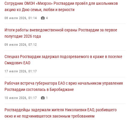
01 августа 2026, 10:19
Сотрудник ОМОН «Мизрэх» Росгвардии провёл для школьников
акцию ко Дню семьи, любви и верности
Внесены изменения в правила проведения контрольного отстрела
гражданского оружия
08 июля 2026, 01:14
4
31 июля 2026, 01:48
Итоги работы вневедомственной охраны Росгвардии за первое
полугодие 2026 года
Правила приобретения нарезного оружия изменены: минимальный
стаж владения сокращён до трёх лет
09 июля 2026, 07:12
30 июля 2026, 01:21
Спецназ Росгвардии задержал подозреваемого в краже в поселке
Смидович ЕАО
17 июля 2026, 01:17
Рабочая встреча губернатора ЕАО с врио начальником управления
Росгвардии состоялась в Биробиджане
10 июля 2026, 01:17
1
Росгвардейцы задержали жителя Николаевки ЕАО, разбившего
окно и не подчинившегося законным требованиям
20 июля 2026, 02:06