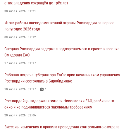
стаж владения сокращён до трёх лет
В Росгвардии вспоминают российских воинов, погибших в Первой
мировой войне 1914-1918 годов
30 июля 2026, 01:21
01 августа 2026, 10:19
Итоги работы вневедомственной охраны Росгвардии за первое
полугодие 2026 года
Внесены изменения в правила проведения контрольного отстрела
гражданского оружия
09 июля 2026, 07:12
31 июля 2026, 01:48
Спецназ Росгвардии задержал подозреваемого в краже в поселке
Смидович ЕАО
Правила приобретения нарезного оружия изменены: минимальный
стаж владения сокращён до трёх лет
17 июля 2026, 01:17
30 июля 2026, 01:21
Рабочая встреча губернатора ЕАО с врио начальником управления
Росгвардии состоялась в Биробиджане
10 июля 2026, 01:17
1
Росгвардейцы задержали жителя Николаевки ЕАО, разбившего
окно и не подчинившегося законным требованиям
20 июля 2026, 02:06
Внесены изменения в правила проведения контрольного отстрела