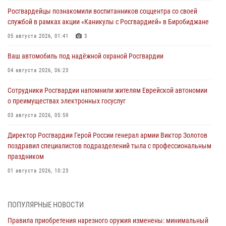
Росгвардейцы познакомили воспитанников соццентра со своей
службой в рамках акции «Каникулы с Росгвардией» в Биробиджане
05 августа 2026, 01:41
3
Ваш автомобиль под надёжной охраной Росгвардии
04 августа 2026, 06:23
Сотрудники Росгвардии напомнили жителям Еврейской автономии
о преимуществах электронных госуслуг
03 августа 2026, 05:59
Директор Росгвардии Герой России генерал армии Виктор Золотов
поздравил специалистов подразделений тыла с профессиональным
праздником
01 августа 2026, 10:23
1 августа – День дежурной службы войск национальной гвардии
Российской Федерации
ПОПУЛЯРНЫЕ НОВОСТИ
01 августа 2026, 10:21
Правила приобретения нарезного оружия изменены: минимальный