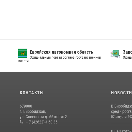
Еврейская автономная область
Зак
Официальный портал органов государственной
Офици
власти
КОНТАКТЫ
НОВОСТ
679000
В Биробидж
г. Биробиджан,
среди росг
ул. Совесткая д. 66 копус 2
07 августа 20
+ 7 (42622) 4-60-35
В ЕАО сотр