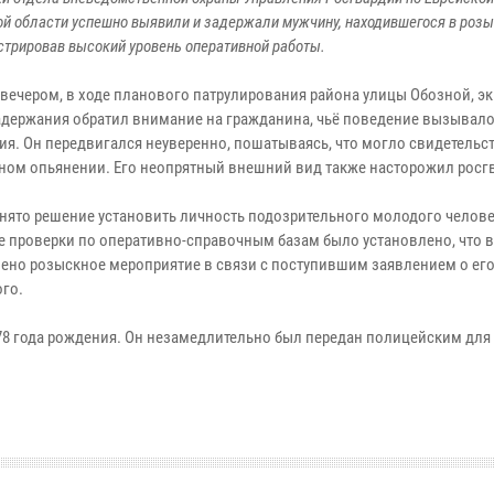
й области успешно выявили и задержали мужчину, находившегося в розы
трировав высокий уровень оперативной работы.
вечером, в ходе планового патрулирования района улицы Обозной, э
адержания обратил внимание на гражданина, чьё поведение вызывал
ия. Он передвигался неуверенно, пошатываясь, что могло свидетельс
ном опьянении. Его неопрятный внешний вид также насторожил росг
нято решение установить личность подозрительного молодого челове
те проверки по оперативно-справочным базам было установлено, что в
лено розыскное мероприятие в связи с поступившим заявлением о ег
го.
78 года рождения. Он незамедлительно был передан полицейским для