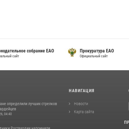
онодательное собрание ЕАО
Прокуратура ЕАО
альный сайт
Официальный сайт
И
НАВИГАЦИЯ
ане определили лучших стрелков
Новости
вардейцев
Карта сайта
26, 04:40
П
удники Росгвардии напомнили