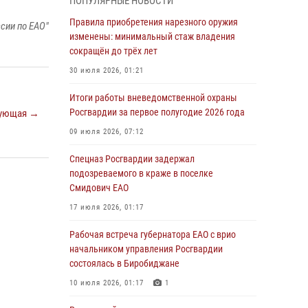
ПОПУЛЯРНЫЕ НОВОСТИ
армии Виктор Золотов поздравил
специалистов подразделений тыла с
Правила приобретения нарезного оружия
сии по ЕАО"
профессиональным праздником
изменены: минимальный стаж владения
сокращён до трёх лет
01 августа 2026, 10:23
30 июля 2026, 01:21
1 августа – День дежурной службы войск
национальной гвардии Российской
Итоги работы вневедомственной охраны
Федерации
Росгвардии за первое полугодие 2026 года
ующая →
01 августа 2026, 10:21
09 июля 2026, 07:12
В Росгвардии вспоминают российских
Спецназ Росгвардии задержал
воинов, погибших в Первой мировой войне
подозреваемого в краже в поселке
1914-1918 годов
Смидович ЕАО
01 августа 2026, 10:19
17 июля 2026, 01:17
Внесены изменения в правила проведения
Рабочая встреча губернатора ЕАО с врио
контрольного отстрела гражданского оружия
начальником управления Росгвардии
состоялась в Биробиджане
31 июля 2026, 01:48
10 июля 2026, 01:17
1
Правила приобретения нарезного оружия