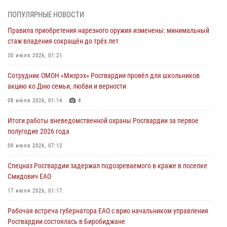
В Росгвардии вспоминают российских воинов, погибших в Первой
ПОПУЛЯРНЫЕ НОВОСТИ
мировой войне 1914-1918 годов
Правила приобретения нарезного оружия изменены: минимальный
01 августа 2026, 10:19
стаж владения сокращён до трёх лет
Внесены изменения в правила проведения контрольного отстрела
30 июля 2026, 01:21
гражданского оружия
Сотрудник ОМОН «Мизрэх» Росгвардии провёл для школьников
31 июля 2026, 01:48
акцию ко Дню семьи, любви и верности
Правила приобретения нарезного оружия изменены: минимальный
08 июля 2026, 01:14
4
стаж владения сокращён до трёх лет
Итоги работы вневедомственной охраны Росгвардии за первое
30 июля 2026, 01:21
полугодие 2026 года
Росгвардейцы задержали гражданина за хулиганство и попытку
09 июля 2026, 07:12
повреждения имущества в одной из гостиниц Биробиджана
Спецназ Росгвардии задержал подозреваемого в краже в поселке
29 июля 2026, 01:05
Смидович ЕАО
17 июля 2026, 01:17
Рабочая встреча губернатора ЕАО с врио начальником управления
Росгвардии состоялась в Биробиджане