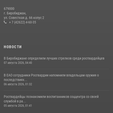
Спецназовцы СОБР «Харза» ЕАО обучили ребят из Движения
679000
Первых основам самообороны
г. Биробиджан,
ул. Совесткая д. 66 копус 2
13 июля 2026, 02:04
3
+ 7 (42622) 4-60-35
НОВОСТИ
В Биробиджане определили лучших стрелков среди росгвардейцев
07 августа 2026, 04:40
В ЕАО сотрудники Росгвардии напомнили владельцам оружия о
последствиях...
06 августа 2026, 01:32
Росгвардейцы познакомили воспитанников соццентра со своей
службой в ра...
05 августа 2026, 01:41