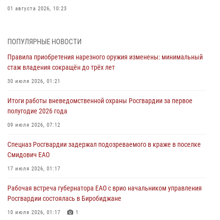
01 августа 2026, 10:23
1 августа – День дежурной службы войск национальной гвардии
Российской Федерации
ПОПУЛЯРНЫЕ НОВОСТИ
01 августа 2026, 10:21
Правила приобретения нарезного оружия изменены: минимальный
стаж владения сокращён до трёх лет
В Росгвардии вспоминают российских воинов, погибших в Первой
мировой войне 1914-1918 годов
30 июля 2026, 01:21
01 августа 2026, 10:19
Итоги работы вневедомственной охраны Росгвардии за первое
полугодие 2026 года
Внесены изменения в правила проведения контрольного отстрела
гражданского оружия
09 июля 2026, 07:12
31 июля 2026, 01:48
Спецназ Росгвардии задержал подозреваемого в краже в поселке
Смидович ЕАО
Правила приобретения нарезного оружия изменены: минимальный
стаж владения сокращён до трёх лет
17 июля 2026, 01:17
30 июля 2026, 01:21
Рабочая встреча губернатора ЕАО с врио начальником управления
Росгвардии состоялась в Биробиджане
10 июля 2026, 01:17
1