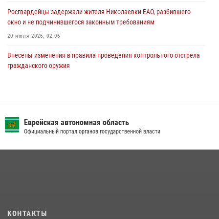
Росгвардейцы задержали жителя Николаевки ЕАО, разбившего
окно и не подчинившегося законным требованиям
20 июля 2026, 02:06
Внесены изменения в правила проведения контрольного отстрела
гражданского оружия
31 июля 2026, 01:48
Сотрудники СОБР «Харза» познакомили детей с работой спецназа в
рамках акции «Каникулы с Росгвардией»
Еврейская автономная область
23 июля 2026, 00:16
2
Официальный портал органов государственной власти
Команда из ЕАО - победитель чемпионата Восточного округа
Росгвардии по мини-футболу
15 июля 2026, 07:12
1
Инспекторы Росгвардии ЕАО принимают оружие — с выплатой
вознаграждения либо для передачи подразделениям СВО
21 июля 2026, 04:18
КОНТАКТЫ