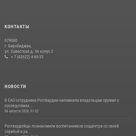
Инспекторы Росгвардии ЕАО принимают оружие — с выплатой
вознаграждения либо для передачи подразделениям СВО
21 июля 2026, 04:18
КОНТАКТЫ
Более 70 объектов под охраной ЧОО проверили сотрудники
679000
Росгвардии в ЕАО
г. Биробиджан,
ул. Совесткая д. 66 копус 2
08 июля 2026, 04:54
+ 7 (42622) 4-60-35
НОВОСТИ
В ЕАО сотрудники Росгвардии напомнили владельцам оружия о
последствиях...
06 августа 2026, 01:32
Росгвардейцы познакомили воспитанников соццентра со своей
службой в ра...