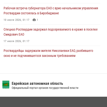
повреждения имущества в одной из гостиниц Биробиджана
Рабочая встреча губернатора ЕАО с врио начальником управления
29 июля 2026, 01:05
Росгвардии состоялась в Биробиджане
10 июля 2026, 01:17
1
Спецназ Росгвардии задержал подозреваемого в краже в поселке
Смидович ЕАО
17 июля 2026, 01:17
Росгвардейцы задержали жителя Николаевки ЕАО, разбившего
окно и не подчинившегося законным требованиям
20 июля 2026, 02:06
Росгвардейцы задержали гражданина при попытке расплатиться
поддельной купюрой в Биробиджане
Еврейская автономная область
07 июля 2026, 06:28
Официальный портал органов государственной власти
Сотрудники СОБР «Харза» познакомили детей с работой спецназа в
рамках акции «Каникулы с Росгвардией»
23 июля 2026, 00:16
2