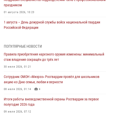
праздником
01 августа 2026, 10:23
1 августа – День дежурной службы войск национальной гвардии
Российской Федерации
01 августа 2026, 10:21
В Росгвардии вспоминают российских воинов, погибших в Первой
ПОПУЛЯРНЫЕ НОВОСТИ
мировой войне 1914-1918 годов
Правила приобретения нарезного оружия изменены: минимальный
01 августа 2026, 10:19
стаж владения сокращён до трёх лет
Внесены изменения в правила проведения контрольного отстрела
30 июля 2026, 01:21
гражданского оружия
Сотрудник ОМОН «Мизрэх» Росгвардии провёл для школьников
31 июля 2026, 01:48
акцию ко Дню семьи, любви и верности
Правила приобретения нарезного оружия изменены: минимальный
08 июля 2026, 01:14
4
стаж владения сокращён до трёх лет
Итоги работы вневедомственной охраны Росгвардии за первое
30 июля 2026, 01:21
полугодие 2026 года
Росгвардейцы задержали гражданина за хулиганство и попытку
09 июля 2026, 07:12