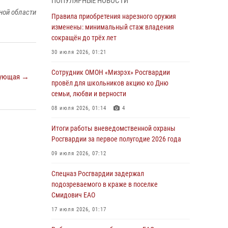
ПОПУЛЯРНЫЕ НОВОСТИ
армии Виктор Золотов поздравил
ной области
специалистов подразделений тыла с
Правила приобретения нарезного оружия
профессиональным праздником
изменены: минимальный стаж владения
сокращён до трёх лет
01 августа 2026, 10:23
30 июля 2026, 01:21
1 августа – День дежурной службы войск
национальной гвардии Российской
Сотрудник ОМОН «Мизрэх» Росгвардии
ующая →
Федерации
провёл для школьников акцию ко Дню
семьи, любви и верности
01 августа 2026, 10:21
08 июля 2026, 01:14
4
В Росгвардии вспоминают российских
воинов, погибших в Первой мировой войне
Итоги работы вневедомственной охраны
1914-1918 годов
Росгвардии за первое полугодие 2026 года
01 августа 2026, 10:19
09 июля 2026, 07:12
Внесены изменения в правила проведения
Спецназ Росгвардии задержал
контрольного отстрела гражданского оружия
подозреваемого в краже в поселке
Смидович ЕАО
31 июля 2026, 01:48
17 июля 2026, 01:17
Правила приобретения нарезного оружия