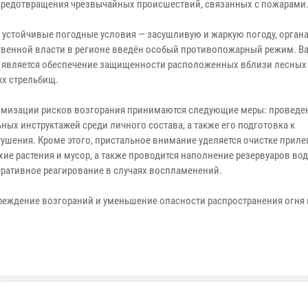
предотвращения чрезвычайных происшествий, связанных с пожарами
 устойчивые погодные условия — засушливую и жаркую погоду, орган
твенной власти в регионе введён особый противопожарный режим. 
 является обеспечение защищенности расположенных вблизи лесных
х стрельбищ.
мизации рисков возгорания принимаются следующие меры: проведе
ных инструктажей среди личного состава, а также его подготовка к
шения. Кроме этого, пристальное внимание уделяется очистке прил
ие растения и мусор, а также проводится наполнение резервуаров вод
еративное реагирование в случаях воспламенений.
еждение возгораний и уменьшение опасности распространения огня 