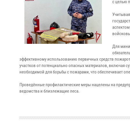
с целью 
Учитывая
государс
аспектом
войсковы
Для мини
обязатель
эффективному использованию первичных средств пожароту
участков от потенциально опасных материалов, включая сух
необходимой для борьбы с пожарами, что обеспечивает оп
Проведённые профилактические меры нацелены на предупр
ведомства и близлежащие леса.