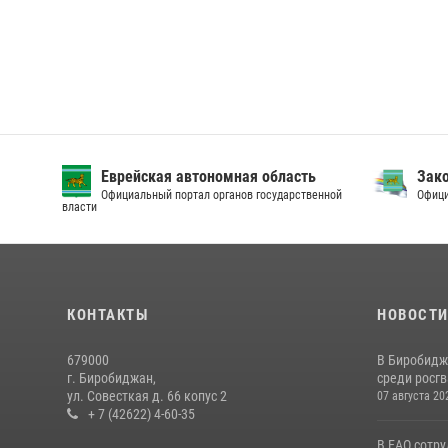
Еврейская автономная область
Зак
Официальный портал органов государственной
Офици
власти
КОНТАКТЫ
НОВОСТ
679000
В Биробидж
г. Биробиджан,
среди росг
ул. Совесткая д. 66 копус 2
07 августа 20
+ 7 (42622) 4-60-35
В ЕАО сотр