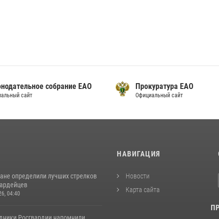
онодательное собрание ЕАО
Прокуратура ЕАО
альный сайт
Официальный сайт
И
НАВИГАЦИЯ
ане определили лучших стрелков
Новости
вардейцев
Карта сайта
26, 04:40
П
удники Росгвардии напомнили