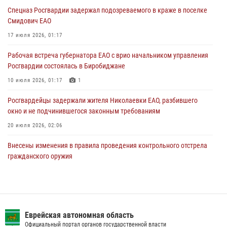
31 июля 2026, 01:48
Спецназ Росгвардии задержал подозреваемого в краже в поселке
Смидович ЕАО
Правила приобретения нарезного оружия изменены: минимальный
стаж владения сокращён до трёх лет
17 июля 2026, 01:17
30 июля 2026, 01:21
Рабочая встреча губернатора ЕАО с врио начальником управления
Росгвардии состоялась в Биробиджане
10 июля 2026, 01:17
1
Росгвардейцы задержали жителя Николаевки ЕАО, разбившего
окно и не подчинившегося законным требованиям
20 июля 2026, 02:06
Внесены изменения в правила проведения контрольного отстрела
гражданского оружия
31 июля 2026, 01:48
Сотрудники СОБР «Харза» познакомили детей с работой спецназа в
рамках акции «Каникулы с Росгвардией»
Еврейская автономная область
23 июля 2026, 00:16
2
Официальный портал органов государственной власти