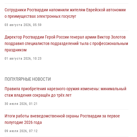
Сотрудники Росгвардии напомнили жителям Еврейской автономии
о преимуществах электронных госуслуг
03 августа 2026, 05:59
Директор Росгвардии Герой России генерал армии Виктор Золотов
поздравил специалистов подразделений тыла с профессиональным
праздником
01 августа 2026, 10:23
1 августа – День дежурной службы войск национальной гвардии
Российской Федерации
ПОПУЛЯРНЫЕ НОВОСТИ
01 августа 2026, 10:21
Правила приобретения нарезного оружия изменены: минимальный
стаж владения сокращён до трёх лет
В Росгвардии вспоминают российских воинов, погибших в Первой
мировой войне 1914-1918 годов
30 июля 2026, 01:21
01 августа 2026, 10:19
Итоги работы вневедомственной охраны Росгвардии за первое
полугодие 2026 года
Внесены изменения в правила проведения контрольного отстрела
гражданского оружия
09 июля 2026, 07:12