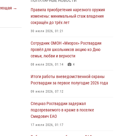
ПОПУЛЯРНЫЕ НОВОСТИ
ующая →
1 августа – День дежурной службы войск
Правила приобретения нарезного оружия
национальной гвардии Российской
изменены: минимальный стаж владения
Федерации
сокращён до трёх лет
01 августа 2026, 10:21
30 июля 2026, 01:21
В Росгвардии вспоминают российских
Сотрудник ОМОН «Мизрэх» Росгвардии
воинов, погибших в Первой мировой войне
провёл для школьников акцию ко Дню
1914-1918 годов
семьи, любви и верности
01 августа 2026, 10:19
08 июля 2026, 01:14
4
Внесены изменения в правила проведения
Итоги работы вневедомственной охраны
контрольного отстрела гражданского оружия
Росгвардии за первое полугодие 2026 года
31 июля 2026, 01:48
09 июля 2026, 07:12
Правила приобретения нарезного оружия
Спецназ Росгвардии задержал
изменены: минимальный стаж владения
подозреваемого в краже в поселке
сокращён до трёх лет
Смидович ЕАО
30 июля 2026, 01:21
17 июля 2026, 01:17