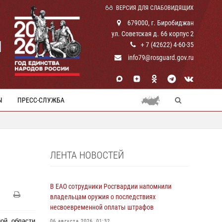
ВЕРСИЯ ДЛЯ СЛАБОВИДЯЩИХ
679000, г. Биробиджан
ул. Советская д. 66 корпус 2
И
+ 7 (42622) 4-60-35
info79@rosguard.gov.ru
Ы
ПРЕСС-СЛУЖБА
ЛЕНТА НОВОСТЕЙ
В ЕАО сотрудники Росгвардии напомнили
владельцам оружия о последствиях
несвоевременной оплаты штрафов
ой области
06 августа 2026, 01:32