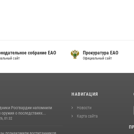
онодательное собрание ЕАО
Прокуратура ЕАО
альный сайт
Официальный сайт
И
НАВИГАЦИЯ
удники Росгвардии напомнили
Новости
оружия о последствиях...
Карта сайта
26, 01:32
П
цы познакомили воспитанников