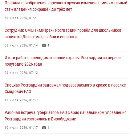
Правила приобретения нарезного оружия изменены: минимальный
01 августа 2026, 10:19
стаж владения сокращён до трёх лет
Внесены изменения в правила проведения контрольного отстрела
30 июля 2026, 01:21
гражданского оружия
Сотрудник ОМОН «Мизрэх» Росгвардии провёл для школьников
31 июля 2026, 01:48
акцию ко Дню семьи, любви и верности
Правила приобретения нарезного оружия изменены: минимальный
08 июля 2026, 01:14
4
стаж владения сокращён до трёх лет
Итоги работы вневедомственной охраны Росгвардии за первое
30 июля 2026, 01:21
полугодие 2026 года
Росгвардейцы задержали гражданина за хулиганство и попытку
09 июля 2026, 07:12
повреждения имущества в одной из гостиниц Биробиджана
Спецназ Росгвардии задержал подозреваемого в краже в поселке
29 июля 2026, 01:05
Смидович ЕАО
17 июля 2026, 01:17
Рабочая встреча губернатора ЕАО с врио начальником управления
Росгвардии состоялась в Биробиджане
10 июля 2026, 01:17
1