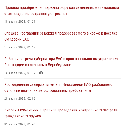
01 августа 2026, 10:21
Правила приобретения нарезного оружия изменены: минимальный
стаж владения сокращён до трёх лет
В Росгвардии вспоминают российских воинов, погибших в Первой
мировой войне 1914-1918 годов
30 июля 2026, 01:21
01 августа 2026, 10:19
Спецназ Росгвардии задержал подозреваемого в краже в поселке
Смидович ЕАО
Внесены изменения в правила проведения контрольного отстрела
гражданского оружия
17 июля 2026, 01:17
31 июля 2026, 01:48
Рабочая встреча губернатора ЕАО с врио начальником управления
Росгвардии состоялась в Биробиджане
Правила приобретения нарезного оружия изменены: минимальный
стаж владения сокращён до трёх лет
10 июля 2026, 01:17
1
30 июля 2026, 01:21
Росгвардейцы задержали жителя Николаевки ЕАО, разбившего
окно и не подчинившегося законным требованиям
20 июля 2026, 02:06
Внесены изменения в правила проведения контрольного отстрела
гражданского оружия
31 июля 2026, 01:48