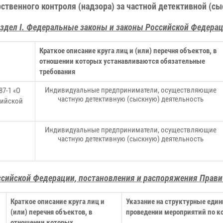
ственного контроля (надзора) за частной детективной (с
здел I. Федеральные законы и законы Российской Федера
Краткое описание круга лиц и (или) перечня объектов, в
отношении которых устанавливаются обязательные
требования
Индивидуальные предприниматели, осуществляющие
87-1 «О
частную детективную
(сыскную) деятельность
сийской
Индивидуальные предприниматели, осуществляющие
частную детективную (сыскную) деятельность
оссийской Федерации, постановления и распоряжения Прав
Краткое описание круга лиц и
Указание на структурные еди
(или) перечня объектов, в
проведении мероприятий по к
отношении которых