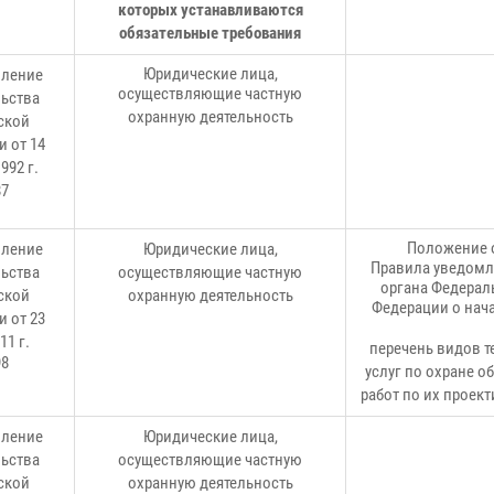
которых устанавливаются
обязательные требования
Юридические лица,
вление
осуществляющие частную
ьства
охранную деятельность
ской
 от 14
992 г.
87
Положение о
вление
Юридические лица,
Правила уведомл
ьства
осуществляющие частную
органа Федерал
ской
охранную деятельность
Федерации о нача
и
от 23
11 г.
перечень видов т
98
услуг по охране о
работ по их проек
вление
Юридические лица,
ьства
осуществляющие частную
ской
охранную деятельность