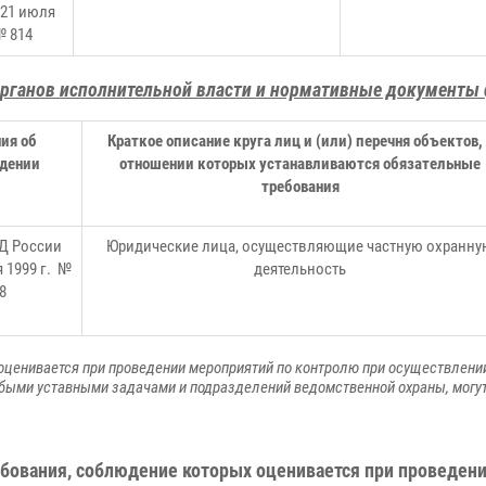
21 июля
№ 814
рганов исполнительной власти и нормативные документы
ия об
Краткое описание круга лиц и (или) перечня объектов, 
дении
отношении которых устанавливаются обязательные
требования
Д России
Юридические лица, осуществляющие частную охранну
я 1999 г. №
деятельность
8
ценивается при проведении мероприятий по контролю при осуществлении
обыми уставными задачами и подразделений ведомственной охраны, мог
бования, соблюдение которых оценивается при проведен