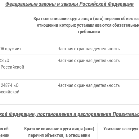
Федеральные законы и законы Российской Федерации
Краткое описание круга лиц и (или) перечня объектов
отношении которых устанавливаются обязательны
требования
«Об оружии»
Частная охранная деятельность
ФЗ «О
Частная охранная деятельность
 Российской
 2487-
I
«О
Частная охранная деятельность
Российской
кой Федерации, постановления и распоряжения Правитель
я об
Краткое описание круга лиц и (или)
Указание на стру
дении
перечня объектов, в отношении