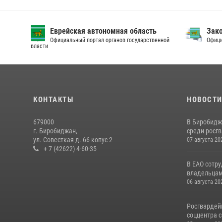
Еврейская автономная область
Зак
Официальный портал органов государственной
Офици
власти
КОНТАКТЫ
НОВОСТ
679000
В Биробидж
г. Биробиджан,
среди росг
ул. Совесткая д. 66 копус 2
07 августа 20
+ 7 (42622) 4-60-35
В ЕАО сотр
владельцам 
06 августа 20
Росгвардей
соццентра с