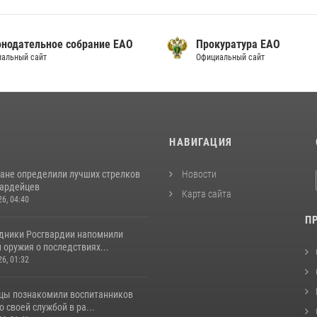
онодательное собрание ЕАО
Прокуратура ЕАО
альный сайт
Официальный сайт
И
НАВИГАЦИЯ
ане определили лучших стрелков
Новости
вардейцев
Карта сайта
26, 04:40
П
удники Росгвардии напомнили
оружия о последствиях...
26, 01:32
цы познакомили воспитанников
о своей службой в ра...