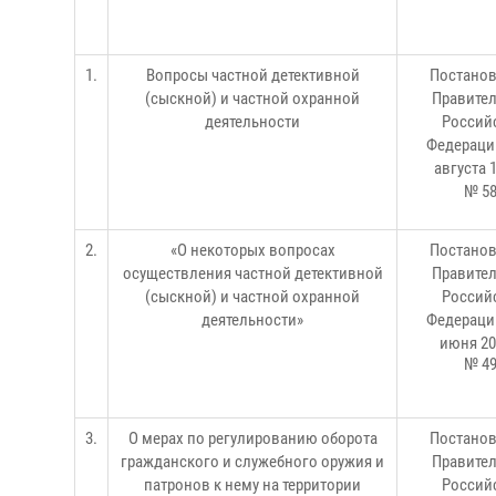
1.
Вопросы частной детективной
Постано
(сыскной) и частной охранной
Правител
деятельности
Россий
Федерации
августа 1
№ 5
2.
«О некоторых вопросах
П
остано
осуществления частной детективной
Правител
(сыскной) и частной охранной
Россий
деятельности»
Федераци
июня 20
№ 4
3.
О мерах по регулированию оборота
Постано
гражданского и служебного оружия и
Правител
патронов к нему на территории
Россий