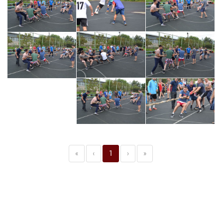
«
‹
1
›
»