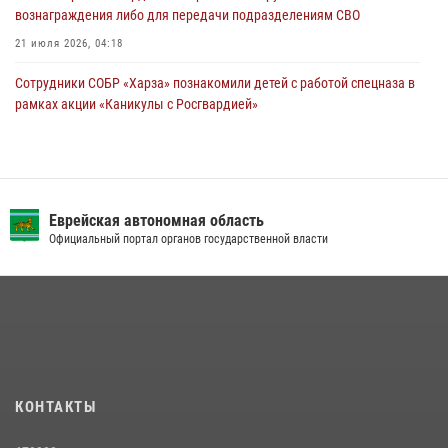
вознаграждения либо для передачи подразделениям СВО
21 июля 2026, 04:18
Сотрудники СОБР «Харза» познакомили детей с работой спецназа в
рамках акции «Каникулы с Росгвардией»
23 июля 2026, 00:16
2
Команда из ЕАО - победитель чемпионата Восточного округа
Росгвардии по мини-футболу
Еврейская автономная область
15 июля 2026, 07:12
1
Официальный портал органов государственной власти
Спецназовцы СОБР «Харза» ЕАО обучили ребят из Движения
Первых основам самообороны
13 июля 2026, 02:04
3
Результаты надзорной деятельности Росгвардии в сфере оборота
гражданского оружия в ЕАО
16 июля 2026, 02:01
КОНТАКТЫ
Сотрудники Росгвардии и полиции задержали курьера телефонных