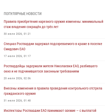
службой в рамках акции «Каникулы с Росгвардией» в Биробиджане
05 августа 2026, 01:41
3
ПОПУЛЯРНЫЕ НОВОСТИ
Ваш автомобиль под надёжной охраной Росгвардии
Правила приобретения нарезного оружия изменены: минимальный
04 августа 2026, 06:23
стаж владения сокращён до трёх лет
Сотрудники Росгвардии напомнили жителям Еврейской автономии
30 июля 2026, 01:21
о преимуществах электронных госуслуг
Спецназ Росгвардии задержал подозреваемого в краже в поселке
03 августа 2026, 05:59
Смидович ЕАО
Директор Росгвардии Герой России генерал армии Виктор Золотов
17 июля 2026, 01:17
поздравил специалистов подразделений тыла с профессиональным
Росгвардейцы задержали жителя Николаевки ЕАО, разбившего
праздником
окно и не подчинившегося законным требованиям
01 августа 2026, 10:23
20 июля 2026, 02:06
1 августа – День дежурной службы войск национальной гвардии
Внесены изменения в правила проведения контрольного отстрела
Российской Федерации
гражданского оружия
01 августа 2026, 10:21
31 июля 2026, 01:48
Инспекторы Росгвардии ЕАО принимают оружие — с выплатой