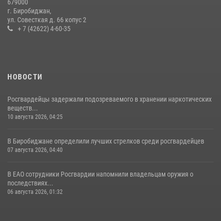
679000
мошенников в ЕАО
г. Биробиджан,
ул. Совесткая д. 66 копус 2
24 июля 2026, 01:17
+ 7 (42622) 4-60-35
НОВОСТИ
Росгвардейцы задержали подозреваемого в хранении наркотических
веществ...
10 августа 2026, 04:25
В Биробиджане определили лучших стрелков среди росгвардейцев
07 августа 2026, 04:40
В ЕАО сотрудники Росгвардии напомнили владельцам оружия о
последствиях...
06 августа 2026, 01:32