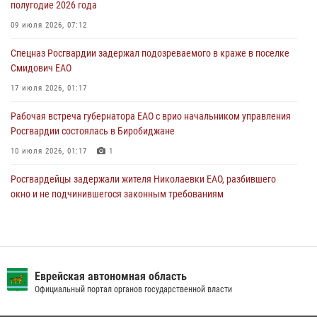
полугодие 2026 года
Правила приобретения нарезного оружия изменены: минимальный
стаж владения сокращён до трёх лет
09 июля 2026, 07:12
30 июля 2026, 01:21
Спецназ Росгвардии задержал подозреваемого в краже в поселке
Смидович ЕАО
17 июля 2026, 01:17
Рабочая встреча губернатора ЕАО с врио начальником управления
Росгвардии состоялась в Биробиджане
10 июля 2026, 01:17
1
Росгвардейцы задержали жителя Николаевки ЕАО, разбившего
окно и не подчинившегося законным требованиям
20 июля 2026, 02:06
Внесены изменения в правила проведения контрольного отстрела
гражданского оружия
Еврейская автономная область
31 июля 2026, 01:48
Официальный портал органов государственной власти
Инспекторы Росгвардии ЕАО принимают оружие — с выплатой