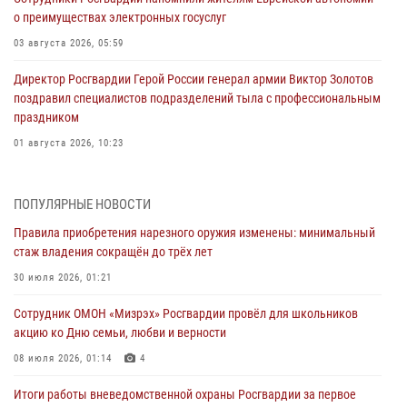
о преимуществах электронных госуслуг
03 августа 2026, 05:59
Директор Росгвардии Герой России генерал армии Виктор Золотов
поздравил специалистов подразделений тыла с профессиональным
праздником
01 августа 2026, 10:23
1 августа – День дежурной службы войск национальной гвардии
Российской Федерации
ПОПУЛЯРНЫЕ НОВОСТИ
01 августа 2026, 10:21
Правила приобретения нарезного оружия изменены: минимальный
стаж владения сокращён до трёх лет
В Росгвардии вспоминают российских воинов, погибших в Первой
мировой войне 1914-1918 годов
30 июля 2026, 01:21
01 августа 2026, 10:19
Сотрудник ОМОН «Мизрэх» Росгвардии провёл для школьников
акцию ко Дню семьи, любви и верности
Внесены изменения в правила проведения контрольного отстрела
гражданского оружия
08 июля 2026, 01:14
4
31 июля 2026, 01:48
Итоги работы вневедомственной охраны Росгвардии за первое