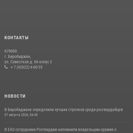
вознаграждения либо для передачи подразделениям СВО
21 июля 2026, 04:18
Команда из ЕАО - победитель чемпионата Восточного округа
Росгвардии по мини-футболу
15 июля 2026, 07:12
1
КОНТАКТЫ
Спецназовцы СОБР «Харза» ЕАО обучили ребят из Движения
679000
Первых основам самообороны
г. Биробиджан,
ул. Совесткая д. 66 копус 2
13 июля 2026, 02:04
3
+ 7 (42622) 4-60-35
НОВОСТИ
В Биробиджане определили лучших стрелков среди росгвардейцев
07 августа 2026, 04:40
В ЕАО сотрудники Росгвардии напомнили владельцам оружия о