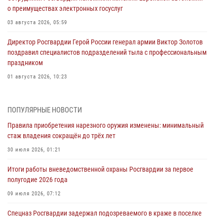
о преимуществах электронных госуслуг
03 августа 2026, 05:59
Директор Росгвардии Герой России генерал армии Виктор Золотов
поздравил специалистов подразделений тыла с профессиональным
праздником
01 августа 2026, 10:23
1 августа – День дежурной службы войск национальной гвардии
Российской Федерации
ПОПУЛЯРНЫЕ НОВОСТИ
01 августа 2026, 10:21
Правила приобретения нарезного оружия изменены: минимальный
стаж владения сокращён до трёх лет
В Росгвардии вспоминают российских воинов, погибших в Первой
мировой войне 1914-1918 годов
30 июля 2026, 01:21
01 августа 2026, 10:19
Итоги работы вневедомственной охраны Росгвардии за первое
полугодие 2026 года
Внесены изменения в правила проведения контрольного отстрела
гражданского оружия
09 июля 2026, 07:12
31 июля 2026, 01:48
Спецназ Росгвардии задержал подозреваемого в краже в поселке