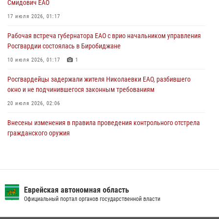
Смидович ЕАО
Правила приобретения нарезного оружия изменены: минимальный
стаж владения сокращён до трёх лет
17 июля 2026, 01:17
30 июля 2026, 01:21
Рабочая встреча губернатора ЕАО с врио начальником управления
Росгвардии состоялась в Биробиджане
10 июля 2026, 01:17
1
Росгвардейцы задержали жителя Николаевки ЕАО, разбившего
окно и не подчинившегося законным требованиям
20 июля 2026, 02:06
Внесены изменения в правила проведения контрольного отстрела
гражданского оружия
31 июля 2026, 01:48
Сотрудники СОБР «Харза» познакомили детей с работой спецназа в
рамках акции «Каникулы с Росгвардией»
Еврейская автономная область
23 июля 2026, 00:16
2
Официальный портал органов государственной власти
Инспекторы Росгвардии ЕАО принимают оружие — с выплатой