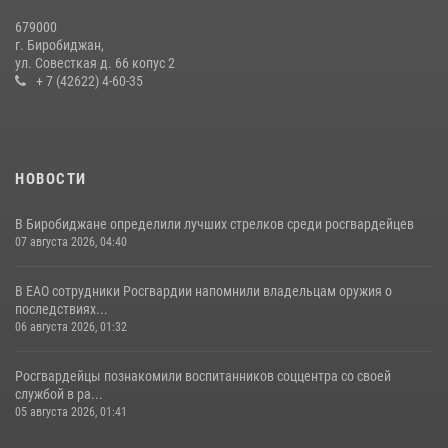
Спецназовцы СОБР «Харза» ЕАО обучили ребят из Движения
679000
Первых основам самообороны
г. Биробиджан,
ул. Совесткая д. 66 копус 2
13 июля 2026, 02:04
3
+ 7 (42622) 4-60-35
НОВОСТИ
В Биробиджане определили лучших стрелков среди росгвардейцев
07 августа 2026, 04:40
В ЕАО сотрудники Росгвардии напомнили владельцам оружия о
последствиях...
06 августа 2026, 01:32
Росгвардейцы познакомили воспитанников соццентра со своей
службой в ра...
05 августа 2026, 01:41