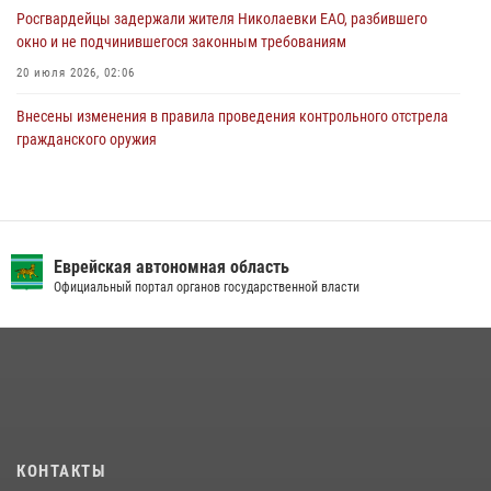
Росгвардейцы задержали жителя Николаевки ЕАО, разбившего
окно и не подчинившегося законным требованиям
20 июля 2026, 02:06
Внесены изменения в правила проведения контрольного отстрела
гражданского оружия
31 июля 2026, 01:48
Сотрудники СОБР «Харза» познакомили детей с работой спецназа в
рамках акции «Каникулы с Росгвардией»
Еврейская автономная область
23 июля 2026, 00:16
2
Официальный портал органов государственной власти
Инспекторы Росгвардии ЕАО принимают оружие — с выплатой
вознаграждения либо для передачи подразделениям СВО
21 июля 2026, 04:18
Команда из ЕАО - победитель чемпионата Восточного округа
Росгвардии по мини-футболу
15 июля 2026, 07:12
1
КОНТАКТЫ