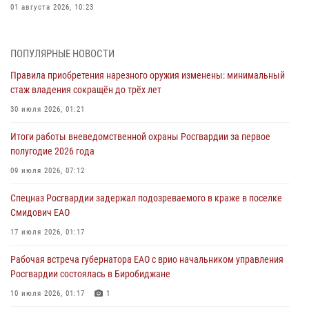
01 августа 2026, 10:23
1 августа – День дежурной службы войск национальной гвардии
Российской Федерации
ПОПУЛЯРНЫЕ НОВОСТИ
01 августа 2026, 10:21
Правила приобретения нарезного оружия изменены: минимальный
стаж владения сокращён до трёх лет
В Росгвардии вспоминают российских воинов, погибших в Первой
мировой войне 1914-1918 годов
30 июля 2026, 01:21
01 августа 2026, 10:19
Итоги работы вневедомственной охраны Росгвардии за первое
полугодие 2026 года
Внесены изменения в правила проведения контрольного отстрела
гражданского оружия
09 июля 2026, 07:12
31 июля 2026, 01:48
Спецназ Росгвардии задержал подозреваемого в краже в поселке
Смидович ЕАО
Правила приобретения нарезного оружия изменены: минимальный
стаж владения сокращён до трёх лет
17 июля 2026, 01:17
30 июля 2026, 01:21
Рабочая встреча губернатора ЕАО с врио начальником управления
Росгвардии состоялась в Биробиджане
10 июля 2026, 01:17
1