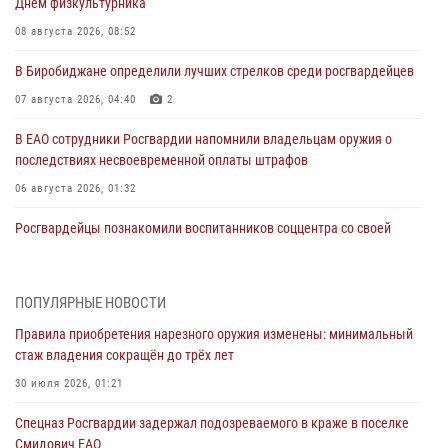
Днем физкультурника
08 августа 2026, 08:52
В Биробиджане определили лучших стрелков среди росгвардейцев
07 августа 2026, 04:40
2
В ЕАО сотрудники Росгвардии напомнили владельцам оружия о
последствиях несвоевременной оплаты штрафов
06 августа 2026, 01:32
Росгвардейцы познакомили воспитанников соццентра со своей
службой в рамках акции «Каникулы с Росгвардией» в Биробиджане
05 августа 2026, 01:41
3
ПОПУЛЯРНЫЕ НОВОСТИ
Ваш автомобиль под надёжной охраной Росгвардии
Правила приобретения нарезного оружия изменены: минимальный
04 августа 2026, 06:23
стаж владения сокращён до трёх лет
Сотрудники Росгвардии напомнили жителям Еврейской автономии
30 июля 2026, 01:21
о преимуществах электронных госуслуг
Спецназ Росгвардии задержал подозреваемого в краже в поселке
03 августа 2026, 05:59
Смидович ЕАО