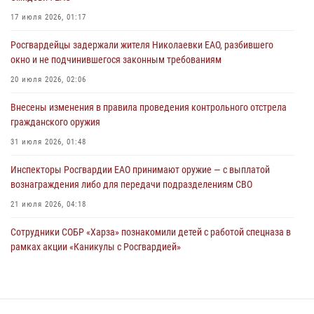
Директор Росгвардии Герой России генерал армии Виктор Золотов
17 июля 2026, 01:17
поздравил специалистов подразделений тыла с профессиональным
Росгвардейцы задержали жителя Николаевки ЕАО, разбившего
праздником
окно и не подчинившегося законным требованиям
01 августа 2026, 10:23
20 июля 2026, 02:06
1 августа – День дежурной службы войск национальной гвардии
Внесены изменения в правила проведения контрольного отстрела
Российской Федерации
гражданского оружия
01 августа 2026, 10:21
31 июля 2026, 01:48
Инспекторы Росгвардии ЕАО принимают оружие — с выплатой
вознаграждения либо для передачи подразделениям СВО
21 июля 2026, 04:18
Сотрудники СОБР «Харза» познакомили детей с работой спецназа в
рамках акции «Каникулы с Росгвардией»
23 июля 2026, 00:16
2
Команда из ЕАО - победитель чемпионата Восточного округа
Росгвардии по мини-футболу