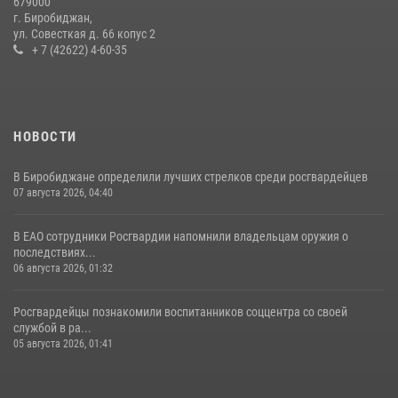
679000
Росгвардии по мини-футболу
г. Биробиджан,
ул. Совесткая д. 66 копус 2
15 июля 2026, 07:12
1
+ 7 (42622) 4-60-35
НОВОСТИ
В Биробиджане определили лучших стрелков среди росгвардейцев
07 августа 2026, 04:40
В ЕАО сотрудники Росгвардии напомнили владельцам оружия о
последствиях...
06 августа 2026, 01:32
Росгвардейцы познакомили воспитанников соццентра со своей
службой в ра...
05 августа 2026, 01:41