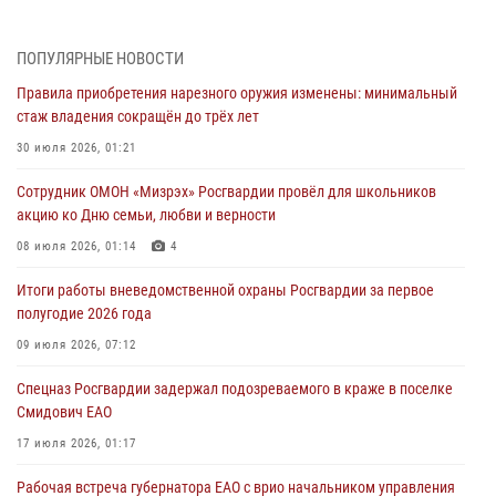
1 августа – День дежурной службы войск национальной гвардии
Российской Федерации
ПОПУЛЯРНЫЕ НОВОСТИ
01 августа 2026, 10:21
Правила приобретения нарезного оружия изменены: минимальный
стаж владения сокращён до трёх лет
В Росгвардии вспоминают российских воинов, погибших в Первой
мировой войне 1914-1918 годов
30 июля 2026, 01:21
01 августа 2026, 10:19
Сотрудник ОМОН «Мизрэх» Росгвардии провёл для школьников
акцию ко Дню семьи, любви и верности
Внесены изменения в правила проведения контрольного отстрела
гражданского оружия
08 июля 2026, 01:14
4
31 июля 2026, 01:48
Итоги работы вневедомственной охраны Росгвардии за первое
полугодие 2026 года
Правила приобретения нарезного оружия изменены: минимальный
стаж владения сокращён до трёх лет
09 июля 2026, 07:12
30 июля 2026, 01:21
Спецназ Росгвардии задержал подозреваемого в краже в поселке
Смидович ЕАО
17 июля 2026, 01:17
Рабочая встреча губернатора ЕАО с врио начальником управления