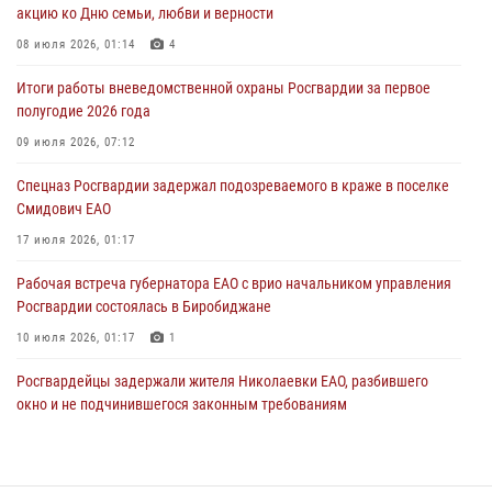
31 июля 2026, 01:48
акцию ко Дню семьи, любви и верности
Правила приобретения нарезного оружия изменены: минимальный
08 июля 2026, 01:14
4
стаж владения сокращён до трёх лет
Итоги работы вневедомственной охраны Росгвардии за первое
30 июля 2026, 01:21
полугодие 2026 года
Росгвардейцы задержали гражданина за хулиганство и попытку
09 июля 2026, 07:12
повреждения имущества в одной из гостиниц Биробиджана
Спецназ Росгвардии задержал подозреваемого в краже в поселке
29 июля 2026, 01:05
Смидович ЕАО
17 июля 2026, 01:17
Рабочая встреча губернатора ЕАО с врио начальником управления
Росгвардии состоялась в Биробиджане
10 июля 2026, 01:17
1
Росгвардейцы задержали жителя Николаевки ЕАО, разбившего
окно и не подчинившегося законным требованиям
20 июля 2026, 02:06
Росгвардейцы задержали гражданина при попытке расплатиться