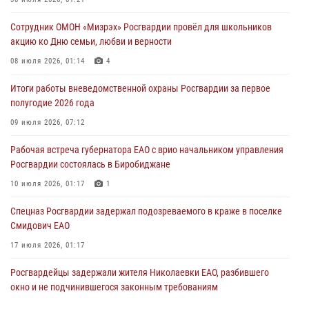
Внесены изменения в правила проведения контрольного отстрела
гражданского оружия
Сотрудник ОМОН «Мизрэх» Росгвардии провёл для школьников
31 июля 2026, 01:48
акцию ко Дню семьи, любви и верности
Правила приобретения нарезного оружия изменены: минимальный
08 июля 2026, 01:14
4
стаж владения сокращён до трёх лет
Итоги работы вневедомственной охраны Росгвардии за первое
30 июля 2026, 01:21
полугодие 2026 года
Росгвардейцы задержали гражданина за хулиганство и попытку
09 июля 2026, 07:12
повреждения имущества в одной из гостиниц Биробиджана
Рабочая встреча губернатора ЕАО с врио начальником управления
29 июля 2026, 01:05
Росгвардии состоялась в Биробиджане
10 июля 2026, 01:17
1
Спецназ Росгвардии задержал подозреваемого в краже в поселке
Смидович ЕАО
17 июля 2026, 01:17
Росгвардейцы задержали жителя Николаевки ЕАО, разбившего
окно и не подчинившегося законным требованиям
20 июля 2026, 02:06