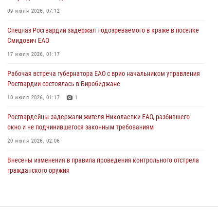
Внесены изменения в правила проведения контрольного отстрела
гражданского оружия
09 июля 2026, 07:12
31 июля 2026, 01:48
Спецназ Росгвардии задержал подозреваемого в краже в поселке
Смидович ЕАО
Правила приобретения нарезного оружия изменены: минимальный
стаж владения сокращён до трёх лет
17 июля 2026, 01:17
30 июля 2026, 01:21
Рабочая встреча губернатора ЕАО с врио начальником управления
Росгвардии состоялась в Биробиджане
10 июля 2026, 01:17
1
Росгвардейцы задержали жителя Николаевки ЕАО, разбившего
окно и не подчинившегося законным требованиям
20 июля 2026, 02:06
Внесены изменения в правила проведения контрольного отстрела
гражданского оружия
31 июля 2026, 01:48
Сотрудники СОБР «Харза» познакомили детей с работой спецназа в
рамках акции «Каникулы с Росгвардией»