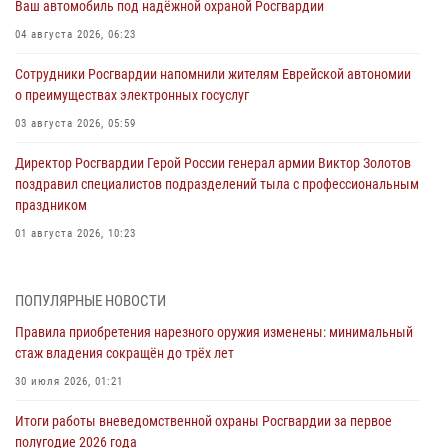
Ваш автомобиль под надёжной охраной Росгвардии
04 августа 2026, 06:23
Сотрудники Росгвардии напомнили жителям Еврейской автономии
о преимуществах электронных госуслуг
03 августа 2026, 05:59
Директор Росгвардии Герой России генерал армии Виктор Золотов
поздравил специалистов подразделений тыла с профессиональным
праздником
01 августа 2026, 10:23
1 августа – День дежурной службы войск национальной гвардии
Российской Федерации
ПОПУЛЯРНЫЕ НОВОСТИ
01 августа 2026, 10:21
Правила приобретения нарезного оружия изменены: минимальный
стаж владения сокращён до трёх лет
В Росгвардии вспоминают российских воинов, погибших в Первой
мировой войне 1914-1918 годов
30 июля 2026, 01:21
01 августа 2026, 10:19
Итоги работы вневедомственной охраны Росгвардии за первое
полугодие 2026 года