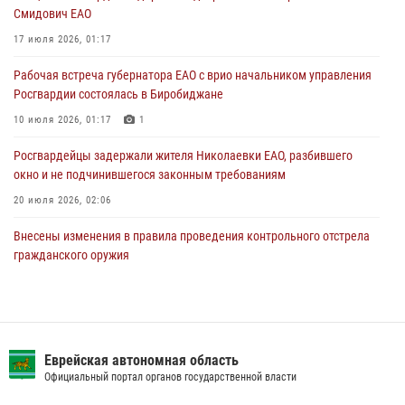
Смидович ЕАО
Правила приобретения нарезного оружия изменены: минимальный
стаж владения сокращён до трёх лет
17 июля 2026, 01:17
30 июля 2026, 01:21
Рабочая встреча губернатора ЕАО с врио начальником управления
Росгвардии состоялась в Биробиджане
10 июля 2026, 01:17
1
Росгвардейцы задержали жителя Николаевки ЕАО, разбившего
окно и не подчинившегося законным требованиям
20 июля 2026, 02:06
Внесены изменения в правила проведения контрольного отстрела
гражданского оружия
31 июля 2026, 01:48
Сотрудники СОБР «Харза» познакомили детей с работой спецназа в
рамках акции «Каникулы с Росгвардией»
Еврейская автономная область
23 июля 2026, 00:16
2
Официальный портал органов государственной власти
Команда из ЕАО - победитель чемпионата Восточного округа