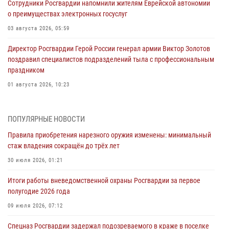
Сотрудники Росгвардии напомнили жителям Еврейской автономии
о преимуществах электронных госуслуг
03 августа 2026, 05:59
Директор Росгвардии Герой России генерал армии Виктор Золотов
поздравил специалистов подразделений тыла с профессиональным
праздником
01 августа 2026, 10:23
1 августа – День дежурной службы войск национальной гвардии
Российской Федерации
ПОПУЛЯРНЫЕ НОВОСТИ
01 августа 2026, 10:21
Правила приобретения нарезного оружия изменены: минимальный
стаж владения сокращён до трёх лет
В Росгвардии вспоминают российских воинов, погибших в Первой
мировой войне 1914-1918 годов
30 июля 2026, 01:21
01 августа 2026, 10:19
Итоги работы вневедомственной охраны Росгвардии за первое
полугодие 2026 года
Внесены изменения в правила проведения контрольного отстрела
гражданского оружия
09 июля 2026, 07:12
31 июля 2026, 01:48
Спецназ Росгвардии задержал подозреваемого в краже в поселке