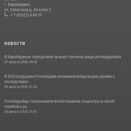
Первых основам самообороны
г. Биробиджан,
ул. Совесткая д. 66 копус 2
13 июля 2026, 02:04
3
+ 7 (42622) 4-60-35
НОВОСТИ
В Биробиджане определили лучших стрелков среди росгвардейцев
07 августа 2026, 04:40
В ЕАО сотрудники Росгвардии напомнили владельцам оружия о
последствиях...
06 августа 2026, 01:32
Росгвардейцы познакомили воспитанников соццентра со своей
службой в ра...
05 августа 2026, 01:41