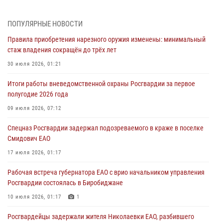
1 августа – День дежурной службы войск национальной гвардии
Российской Федерации
ПОПУЛЯРНЫЕ НОВОСТИ
01 августа 2026, 10:21
Правила приобретения нарезного оружия изменены: минимальный
стаж владения сокращён до трёх лет
В Росгвардии вспоминают российских воинов, погибших в Первой
мировой войне 1914-1918 годов
30 июля 2026, 01:21
01 августа 2026, 10:19
Итоги работы вневедомственной охраны Росгвардии за первое
полугодие 2026 года
Внесены изменения в правила проведения контрольного отстрела
гражданского оружия
09 июля 2026, 07:12
31 июля 2026, 01:48
Спецназ Росгвардии задержал подозреваемого в краже в поселке
Смидович ЕАО
Правила приобретения нарезного оружия изменены: минимальный
стаж владения сокращён до трёх лет
17 июля 2026, 01:17
30 июля 2026, 01:21
Рабочая встреча губернатора ЕАО с врио начальником управления
Росгвардии состоялась в Биробиджане
10 июля 2026, 01:17
1
Росгвардейцы задержали жителя Николаевки ЕАО, разбившего