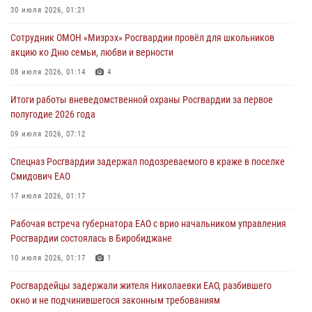
Внесены изменения в правила проведения контрольного отстрела
30 июля 2026, 01:21
гражданского оружия
Сотрудник ОМОН «Мизрэх» Росгвардии провёл для школьников
31 июля 2026, 01:48
акцию ко Дню семьи, любви и верности
Правила приобретения нарезного оружия изменены: минимальный
08 июля 2026, 01:14
4
стаж владения сокращён до трёх лет
Итоги работы вневедомственной охраны Росгвардии за первое
30 июля 2026, 01:21
полугодие 2026 года
Росгвардейцы задержали гражданина за хулиганство и попытку
09 июля 2026, 07:12
повреждения имущества в одной из гостиниц Биробиджана
Спецназ Росгвардии задержал подозреваемого в краже в поселке
29 июля 2026, 01:05
Смидович ЕАО
17 июля 2026, 01:17
Рабочая встреча губернатора ЕАО с врио начальником управления
Росгвардии состоялась в Биробиджане
10 июля 2026, 01:17
1
Росгвардейцы задержали жителя Николаевки ЕАО, разбившего
окно и не подчинившегося законным требованиям