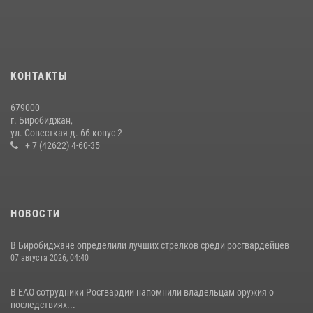
21 июля 2026, 04:18
Команда из ЕАО - победитель чемпионата Восточного округа
Росгвардии по мини-футболу
15 июля 2026, 07:12
1
КОНТАКТЫ
Спецназовцы СОБР «Харза» ЕАО обучили ребят из Движения
679000
Первых основам самообороны
г. Биробиджан,
ул. Совесткая д. 66 копус 2
13 июля 2026, 02:04
3
+ 7 (42622) 4-60-35
НОВОСТИ
В Биробиджане определили лучших стрелков среди росгвардейцев
07 августа 2026, 04:40
В ЕАО сотрудники Росгвардии напомнили владельцам оружия о
последствиях...