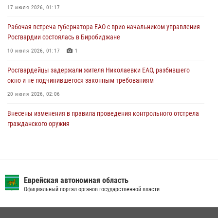
стаж владения сокращён до трёх лет
17 июля 2026, 01:17
30 июля 2026, 01:21
Рабочая встреча губернатора ЕАО с врио начальником управления
Росгвардии состоялась в Биробиджане
10 июля 2026, 01:17
1
Росгвардейцы задержали жителя Николаевки ЕАО, разбившего
окно и не подчинившегося законным требованиям
20 июля 2026, 02:06
Внесены изменения в правила проведения контрольного отстрела
гражданского оружия
31 июля 2026, 01:48
Сотрудники СОБР «Харза» познакомили детей с работой спецназа в
рамках акции «Каникулы с Росгвардией»
Еврейская автономная область
23 июля 2026, 00:16
2
Официальный портал органов государственной власти
Инспекторы Росгвардии ЕАО принимают оружие — с выплатой
вознаграждения либо для передачи подразделениям СВО