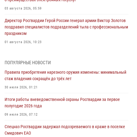
03 августа 2026, 05:59
Директор Росгвардии Герой России генерал армии Виктор Золотов
поздравил специалистов подразделений тыла с профессиональным
праздником
01 августа 2026, 10:23
1 августа – День дежурной службы войск национальной гвардии
Российской Федерации
ПОПУЛЯРНЫЕ НОВОСТИ
01 августа 2026, 10:21
Правила приобретения нарезного оружия изменены: минимальный
стаж владения сокращён до трёх лет
В Росгвардии вспоминают российских воинов, погибших в Первой
мировой войне 1914-1918 годов
30 июля 2026, 01:21
01 августа 2026, 10:19
Итоги работы вневедомственной охраны Росгвардии за первое
полугодие 2026 года
Внесены изменения в правила проведения контрольного отстрела
гражданского оружия
09 июля 2026, 07:12
31 июля 2026, 01:48
Спецназ Росгвардии задержал подозреваемого в краже в поселке
Смидович ЕАО
Правила приобретения нарезного оружия изменены: минимальный