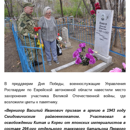
В преддверии Дня Победы, военнослужащие Управления
Росгвардии по Еврейской автономной области навестили место
захоронения участника Великой Отечественной войны, где
возложили цветы к памятнику.
«Вернигор Василий Иванович призван в армию в 1943 году
Смидовичиским райвоенкоматом. Участвовал в
освобождении Китая и Кореи от японских империалистов в
составе 264-ого отдельного танкового батальона Первого