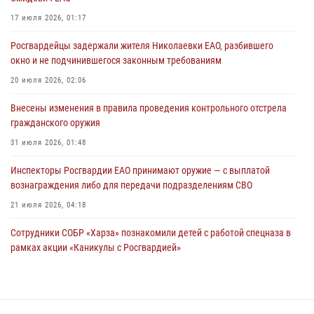
Директор Росгвардии Герой России генерал армии Виктор Золотов
17 июля 2026, 01:17
поздравил специалистов подразделений тыла с профессиональным
Росгвардейцы задержали жителя Николаевки ЕАО, разбившего
праздником
окно и не подчинившегося законным требованиям
01 августа 2026, 10:23
20 июля 2026, 02:06
1 августа – День дежурной службы войск национальной гвардии
Внесены изменения в правила проведения контрольного отстрела
Российской Федерации
гражданского оружия
01 августа 2026, 10:21
31 июля 2026, 01:48
Инспекторы Росгвардии ЕАО принимают оружие — с выплатой
вознаграждения либо для передачи подразделениям СВО
21 июля 2026, 04:18
Сотрудники СОБР «Харза» познакомили детей с работой спецназа в
рамках акции «Каникулы с Росгвардией»
23 июля 2026, 00:16
2
Команда из ЕАО - победитель чемпионата Восточного округа
Росгвардии по мини-футболу