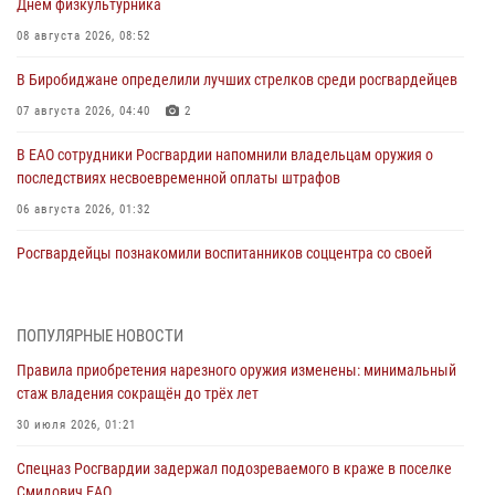
Днем физкультурника
08 августа 2026, 08:52
В Биробиджане определили лучших стрелков среди росгвардейцев
07 августа 2026, 04:40
2
В ЕАО сотрудники Росгвардии напомнили владельцам оружия о
последствиях несвоевременной оплаты штрафов
06 августа 2026, 01:32
Росгвардейцы познакомили воспитанников соццентра со своей
службой в рамках акции «Каникулы с Росгвардией» в Биробиджане
05 августа 2026, 01:41
3
ПОПУЛЯРНЫЕ НОВОСТИ
Ваш автомобиль под надёжной охраной Росгвардии
Правила приобретения нарезного оружия изменены: минимальный
04 августа 2026, 06:23
стаж владения сокращён до трёх лет
Сотрудники Росгвардии напомнили жителям Еврейской автономии
30 июля 2026, 01:21
о преимуществах электронных госуслуг
Спецназ Росгвардии задержал подозреваемого в краже в поселке
03 августа 2026, 05:59
Смидович ЕАО