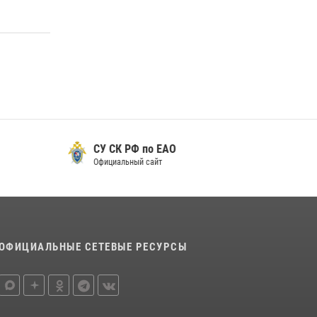
Росгвардии в сфере оборота гражданского
оружия в ЕАО
16 июля 2026, 02:01
Сотрудники Росгвардии и полиции
задержали курьера телефонных мошенников
в ЕАО
24 июля 2026, 01:17
СУ СК РФ по ЕАО
Официальный сайт
ОФИЦИАЛЬНЫЕ СЕТЕВЫЕ РЕСУРСЫ