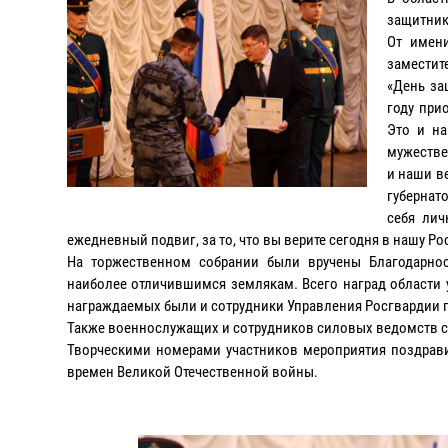
защитник
От имени
заместит
«День за
году при
Это и на
мужестве
и наши в
губернат
себя лич
ежедневный подвиг, за то, что вы верите сегодня в нашу Ро
На торжественном собрании были вручены Благодарнос
наиболее отличившимся землякам. Всего наград области 
награждаемых были и сотрудники Управления Росгвардии 
Также военнослужащих и сотрудников силовых ведомств с
Творческими номерами участников мероприятия поздрав
времен Великой Отечественной войны.