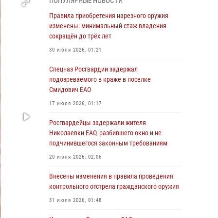
ПОПУЛЯРНЫЕ НОВОСТИ
Сотрудники Росгвардии напомнили жителям
Еврейской автономии о преимуществах
Правила приобретения нарезного оружия
электронных госуслуг
изменены: минимальный стаж владения
сокращён до трёх лет
03 августа 2026, 05:59
30 июля 2026, 01:21
Директор Росгвардии Герой России генерал
армии Виктор Золотов поздравил
Спецназ Росгвардии задержал
специалистов подразделений тыла с
подозреваемого в краже в поселке
профессиональным праздником
Смидович ЕАО
01 августа 2026, 10:23
17 июля 2026, 01:17
1 августа – День дежурной службы войск
Росгвардейцы задержали жителя
национальной гвардии Российской
Николаевки ЕАО, разбившего окно и не
Федерации
подчинившегося законным требованиям
01 августа 2026, 10:21
20 июля 2026, 02:06
В Росгвардии вспоминают российских
Внесены изменения в правила проведения
воинов, погибших в Первой мировой войне
контрольного отстрела гражданского оружия
1914-1918 годов
31 июля 2026, 01:48
01 августа 2026, 10:19