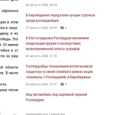
08 августа 2026, 08:52
 обратился
В Биробиджане определили лучших стрелков
среди росгвардейцев
орая в этом
тва в лицо.
07 августа 2026, 04:40
2
дину, и их
В ЕАО сотрудники Росгвардии напомнили
Победы. Это
владельцам оружия о последствиях
м. От имени
несвоевременной оплаты штрафов
тейна и от
сти за ваш
06 августа 2026, 01:32
Росгвардейцы познакомили воспитанников
ой области
соццентра со своей службой в рамках акции
тв. В числе
«Каникулы с Росгвардией» в Биробиджане
нта.
05 августа 2026, 01:41
3
дные песни
Ваш автомобиль под надёжной охраной
Росгвардии
04 августа 2026, 06:23