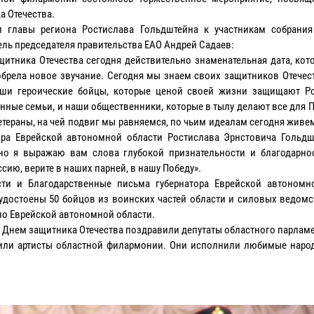
а Отечества.
 главы региона Ростислава Гольдштейна к участникам собрания
ель председателя правительства ЕАО Андрей Садаев:
щитника Отечества сегодня действительно знаменательная дата, кот
обрела новое звучание. Сегодня мы знаем своих защитников Отечес
ши героические бойцы, которые ценой своей жизни защищают Ро
нные семьи, и наши общественники, которые в тылу делают все для 
етераны, на чей подвиг мы равняемся, по чьим идеалам сегодня живе
ора Еврейской автономной области Ростислава Эрнстовича Гольдш
но я выражаю вам слова глубокой признательности и благодарно
ссию, верите в наших парней, в нашу Победу».
ти и Благодарственные письма губернатора Еврейской автономн
удостоены 50 бойцов из воинских частей области и силовых ведомс
по Еврейской автономной области.
 Днем защитника Отечества поздравили депутаты областного парламе
или артисты областной филармонии. Они исполнили любимые наро