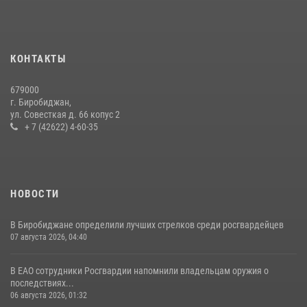
Команда из ЕАО - победитель чемпионата Восточного округа
Росгвардии по мини-футболу
15 июля 2026, 07:12
1
КОНТАКТЫ
Внесены изменения в правила проведения контрольного отстрела
679000
гражданского оружия
г. Биробиджан,
ул. Совесткая д. 66 копус 2
31 июля 2026, 01:48
+ 7 (42622) 4-60-35
НОВОСТИ
В Биробиджане определили лучших стрелков среди росгвардейцев
07 августа 2026, 04:40
В ЕАО сотрудники Росгвардии напомнили владельцам оружия о
последствиях...
06 августа 2026, 01:32