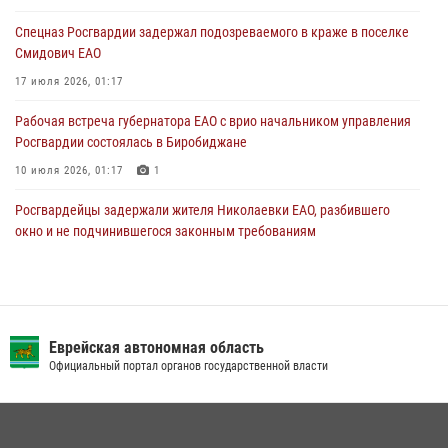
30 июля 2026, 01:21
Спецназ Росгвардии задержал подозреваемого в краже в поселке
Смидович ЕАО
17 июля 2026, 01:17
Рабочая встреча губернатора ЕАО с врио начальником управления
Росгвардии состоялась в Биробиджане
10 июля 2026, 01:17
1
Росгвардейцы задержали жителя Николаевки ЕАО, разбившего
окно и не подчинившегося законным требованиям
20 июля 2026, 02:06
Инспекторы Росгвардии ЕАО принимают оружие — с выплатой
вознаграждения либо для передачи подразделениям СВО
Еврейская автономная область
21 июля 2026, 04:18
Официальный портал органов государственной власти
Сотрудники СОБР «Харза» познакомили детей с работой спецназа в
рамках акции «Каникулы с Росгвардией»
23 июля 2026, 00:16
2