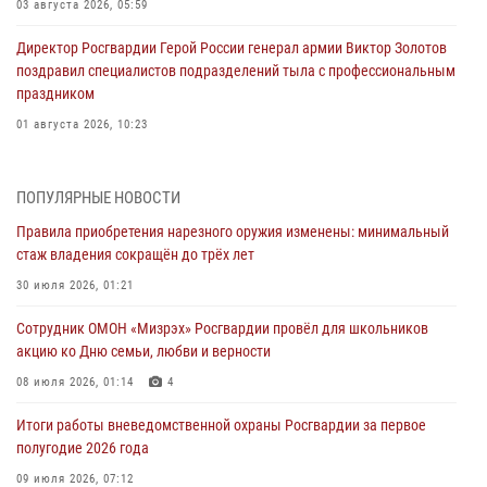
03 августа 2026, 05:59
Директор Росгвардии Герой России генерал армии Виктор Золотов
поздравил специалистов подразделений тыла с профессиональным
праздником
01 августа 2026, 10:23
1 августа – День дежурной службы войск национальной гвардии
Российской Федерации
ПОПУЛЯРНЫЕ НОВОСТИ
01 августа 2026, 10:21
Правила приобретения нарезного оружия изменены: минимальный
стаж владения сокращён до трёх лет
В Росгвардии вспоминают российских воинов, погибших в Первой
мировой войне 1914-1918 годов
30 июля 2026, 01:21
01 августа 2026, 10:19
Сотрудник ОМОН «Мизрэх» Росгвардии провёл для школьников
акцию ко Дню семьи, любви и верности
Внесены изменения в правила проведения контрольного отстрела
гражданского оружия
08 июля 2026, 01:14
4
31 июля 2026, 01:48
Итоги работы вневедомственной охраны Росгвардии за первое
полугодие 2026 года
Правила приобретения нарезного оружия изменены: минимальный
стаж владения сокращён до трёх лет
09 июля 2026, 07:12