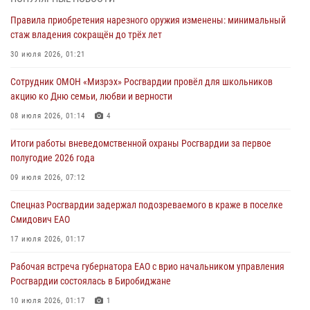
01 августа 2026, 10:21
Правила приобретения нарезного оружия изменены: минимальный
стаж владения сокращён до трёх лет
В Росгвардии вспоминают российских воинов, погибших в Первой
мировой войне 1914-1918 годов
30 июля 2026, 01:21
01 августа 2026, 10:19
Сотрудник ОМОН «Мизрэх» Росгвардии провёл для школьников
акцию ко Дню семьи, любви и верности
Внесены изменения в правила проведения контрольного отстрела
гражданского оружия
08 июля 2026, 01:14
4
31 июля 2026, 01:48
Итоги работы вневедомственной охраны Росгвардии за первое
полугодие 2026 года
Правила приобретения нарезного оружия изменены: минимальный
стаж владения сокращён до трёх лет
09 июля 2026, 07:12
30 июля 2026, 01:21
Спецназ Росгвардии задержал подозреваемого в краже в поселке
Смидович ЕАО
17 июля 2026, 01:17
Рабочая встреча губернатора ЕАО с врио начальником управления
Росгвардии состоялась в Биробиджане
10 июля 2026, 01:17
1