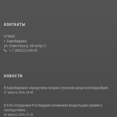
Команда из ЕАО - победитель чемпионата Восточного округа
Росгвардии по мини-футболу
15 июля 2026, 07:12
1
КОНТАКТЫ
Спецназовцы СОБР «Харза» ЕАО обучили ребят из Движения
679000
Первых основам самообороны
г. Биробиджан,
ул. Совесткая д. 66 копус 2
13 июля 2026, 02:04
3
+ 7 (42622) 4-60-35
НОВОСТИ
В Биробиджане определили лучших стрелков среди росгвардейцев
07 августа 2026, 04:40
В ЕАО сотрудники Росгвардии напомнили владельцам оружия о
последствиях...
06 августа 2026, 01:32