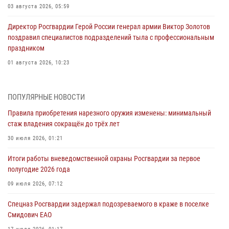
03 августа 2026, 05:59
Директор Росгвардии Герой России генерал армии Виктор Золотов
поздравил специалистов подразделений тыла с профессиональным
праздником
01 августа 2026, 10:23
1 августа – День дежурной службы войск национальной гвардии
Российской Федерации
ПОПУЛЯРНЫЕ НОВОСТИ
01 августа 2026, 10:21
Правила приобретения нарезного оружия изменены: минимальный
стаж владения сокращён до трёх лет
В Росгвардии вспоминают российских воинов, погибших в Первой
мировой войне 1914-1918 годов
30 июля 2026, 01:21
01 августа 2026, 10:19
Итоги работы вневедомственной охраны Росгвардии за первое
полугодие 2026 года
Внесены изменения в правила проведения контрольного отстрела
гражданского оружия
09 июля 2026, 07:12
31 июля 2026, 01:48
Спецназ Росгвардии задержал подозреваемого в краже в поселке
Смидович ЕАО
Правила приобретения нарезного оружия изменены: минимальный