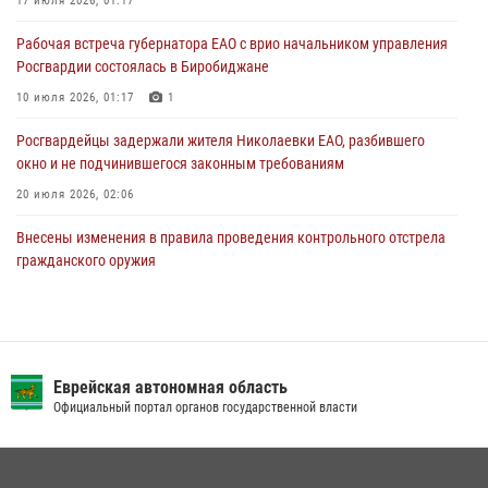
стаж владения сокращён до трёх лет
17 июля 2026, 01:17
30 июля 2026, 01:21
Рабочая встреча губернатора ЕАО с врио начальником управления
Росгвардии состоялась в Биробиджане
10 июля 2026, 01:17
1
Росгвардейцы задержали жителя Николаевки ЕАО, разбившего
окно и не подчинившегося законным требованиям
20 июля 2026, 02:06
Внесены изменения в правила проведения контрольного отстрела
гражданского оружия
31 июля 2026, 01:48
Сотрудники СОБР «Харза» познакомили детей с работой спецназа в
рамках акции «Каникулы с Росгвардией»
Еврейская автономная область
23 июля 2026, 00:16
2
Официальный портал органов государственной власти
Инспекторы Росгвардии ЕАО принимают оружие — с выплатой
вознаграждения либо для передачи подразделениям СВО
21 июля 2026, 04:18