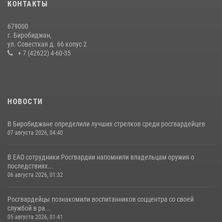
15 июля 2026, 07:12
1
КОНТАКТЫ
Спецназовцы СОБР «Харза» ЕАО обучили ребят из Движения
679000
Первых основам самообороны
г. Биробиджан,
ул. Совесткая д. 66 копус 2
13 июля 2026, 02:04
3
+ 7 (42622) 4-60-35
НОВОСТИ
В Биробиджане определили лучших стрелков среди росгвардейцев
07 августа 2026, 04:40
В ЕАО сотрудники Росгвардии напомнили владельцам оружия о
последствиях...
06 августа 2026, 01:32
Росгвардейцы познакомили воспитанников соццентра со своей
службой в ра...
05 августа 2026, 01:41