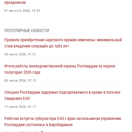
праздником
01 августа 2026, 10:23
1 августа – День дежурной службы войск национальной гвардии
Российской Федерации
ПОПУЛЯРНЫЕ НОВОСТИ
01 августа 2026, 10:21
Правила приобретения нарезного оружия изменены: минимальный
стаж владения сокращён до трёх лет
В Росгвардии вспоминают российских воинов, погибших в Первой
мировой войне 1914-1918 годов
30 июля 2026, 01:21
01 августа 2026, 10:19
Итоги работы вневедомственной охраны Росгвардии за первое
полугодие 2026 года
Внесены изменения в правила проведения контрольного отстрела
гражданского оружия
09 июля 2026, 07:12
31 июля 2026, 01:48
Спецназ Росгвардии задержал подозреваемого в краже в поселке
Смидович ЕАО
Правила приобретения нарезного оружия изменены: минимальный
стаж владения сокращён до трёх лет
17 июля 2026, 01:17
30 июля 2026, 01:21
Рабочая встреча губернатора ЕАО с врио начальником управления
Росгвардии состоялась в Биробиджане