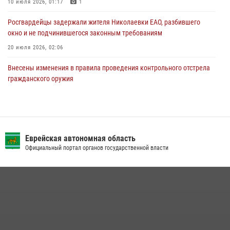
10 июля 2026, 01:17
1
Росгвардейцы задержали жителя Николаевки ЕАО, разбившего
окно и не подчинившегося законным требованиям
20 июля 2026, 02:06
Внесены изменения в правила проведения контрольного отстрела
гражданского оружия
31 июля 2026, 01:48
Сотрудники СОБР «Харза» познакомили детей с работой спецназа в
рамках акции «Каникулы с Росгвардией»
Еврейская автономная область
23 июля 2026, 00:16
2
Официальный портал органов государственной власти
Инспекторы Росгвардии ЕАО принимают оружие — с выплатой
вознаграждения либо для передачи подразделениям СВО
21 июля 2026, 04:18
Команда из ЕАО - победитель чемпионата Восточного округа
Росгвардии по мини-футболу